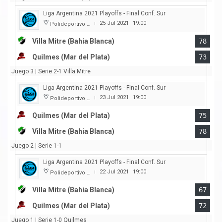
Liga Argentina 2021 Playoffs - Final Conf. Sur
25 Jul 2021
19:00
Polideportivo Municipal Ángel Cayetano Arias
|
Villa Mitre (Bahia Blanca)
78
Quilmes (Mar del Plata)
73
Juego 3 | Serie 2-1 Villa Mitre
Liga Argentina 2021 Playoffs - Final Conf. Sur
23 Jul 2021
19:00
Polideportivo Municipal Ángel Cayetano Arias
|
Quilmes (Mar del Plata)
75
Villa Mitre (Bahia Blanca)
78
Juego 2 | Serie 1-1
Liga Argentina 2021 Playoffs - Final Conf. Sur
22 Jul 2021
19:00
Polideportivo Municipal Ángel Cayetano Arias
|
Villa Mitre (Bahia Blanca)
67
Quilmes (Mar del Plata)
72
Juego 1 | Serie 1-0 Quilmes