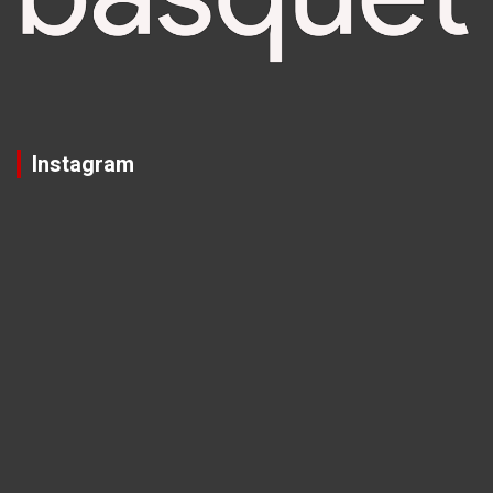
Instagram