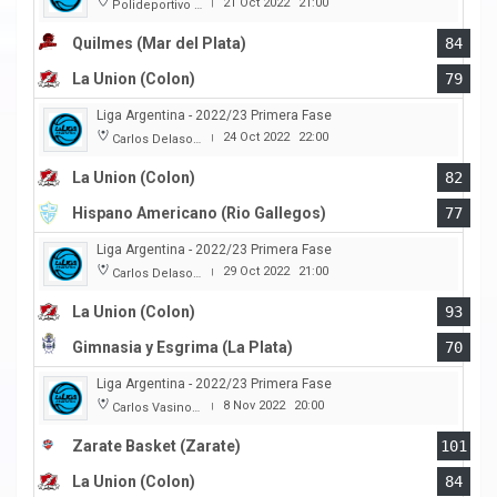
21 Oct 2022
21:00
Polideportivo Islas Malvinas
|
Quilmes (Mar del Plata)
84
La Union (Colon)
79
Liga Argentina - 2022/23 Primera Fase
24 Oct 2022
22:00
Carlos Delasoie
|
La Union (Colon)
82
Hispano Americano (Rio Gallegos)
77
Liga Argentina - 2022/23 Primera Fase
29 Oct 2022
21:00
Carlos Delasoie
|
La Union (Colon)
93
Gimnasia y Esgrima (La Plata)
70
Liga Argentina - 2022/23 Primera Fase
8 Nov 2022
20:00
Carlos Vasino (Club Atl. Parana)
|
Zarate Basket (Zarate)
101
La Union (Colon)
84