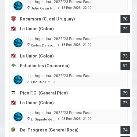
Liga Argentina - 2022/23 Primera Fase
15 Ene 2023
22:00
Julio Cesar Paccagnella
|
Rocamora (C. del Uruguay)
76
La Union (Colon)
74
Liga Argentina - 2022/23 Primera Fase
18 Ene 2023
21:00
Carlos Delasoie
|
La Union (Colon)
73
Estudiantes (Concordia)
62
Liga Argentina - 2022/23 Primera Fase
26 Ene 2023
21:00
Pico F.C. (General Pico)
79
La Union (Colon)
73
Liga Argentina - 2022/23 Primera Fase
28 Ene 2023
21:00
El Gigante de la calle Maipú
|
Del Progreso (General Roca)
74