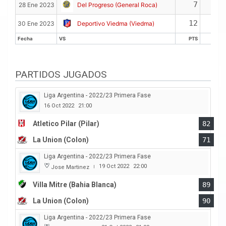
7
4
28 Ene 2023
Del Progreso (General Roca)
12
4
30 Ene 2023
Deportivo Viedma (Viedma)
Fecha
VS
PTS
REB
Fecha
VS
PTS
REB
PARTIDOS JUGADOS
Liga Argentina - 2022/23 Primera Fase
16 Oct 2022
21:00
Atletico Pilar (Pilar)
82
La Union (Colon)
71
Liga Argentina - 2022/23 Primera Fase
19 Oct 2022
22:00
Jose Martinez
|
Villa Mitre (Bahia Blanca)
89
La Union (Colon)
90
Liga Argentina - 2022/23 Primera Fase