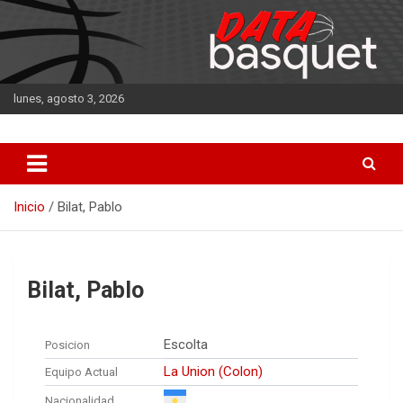
Saltar
al
contenido
lunes, agosto 3, 2026
DATA Basquet
DATA Basquet
Inicio
Bilat, Pablo
Bilat, Pablo
Escolta
Posicion
La Union (Colon)
Equipo Actual
Nacionalidad