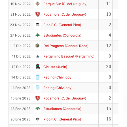
11
3
19 Nov 2022
Parque Sur (C. del Uruguay)
13
4
21 Nov 2022
Rocamora (C. del Uruguay)
2
-
23 Nov 2022
Pico F.C. (General Pico)
4
4
27 Nov 2022
Estudiantes (Concordia)
12
6
2 Dic 2022
Del Progreso (General Roca)
0
0
11 Dic 2022
Pergamino Basquet (Pergamino)
20
1
12 Dic 2022
Ciclista (Junin)
8
1
14 Dic 2022
Racing (Chivilcoy)
0
2
11 Ene 2023
Racing (Chivilcoy)
2
1
15 Ene 2023
Rocamora (C. del Uruguay)
15
3
18 Ene 2023
Estudiantes (Concordia)
16
2
26 Ene 2023
Pico F.C. (General Pico)