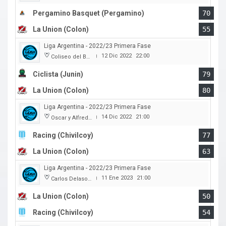
Pergamino Basquet (Pergamino)
70
La Union (Colon)
55
Liga Argentina - 2022/23 Primera Fase
12 Dic 2022
22:00
Coliseo del Boulevard
|
Ciclista (Junin)
79
La Union (Colon)
80
Liga Argentina - 2022/23 Primera Fase
14 Dic 2022
21:00
Oscar y Alfredo Barca
|
Racing (Chivilcoy)
77
La Union (Colon)
63
Liga Argentina - 2022/23 Primera Fase
11 Ene 2023
21:00
Carlos Delasoie
|
La Union (Colon)
50
Racing (Chivilcoy)
54