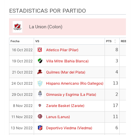
ESTADISTICAS POR PARTIDO
La Union (Colon)
Fecha
VS
PTS
REB
Fecha
VS
PTS
REB
8
1
16 Oct 2022
Atletico Pilar (Pilar)
3
1
19 Oct 2022
Villa Mitre (Bahia Blanca)
4
2
21 Oct 2022
Quilmes (Mar del Plata)
13
0
24 Oct 2022
Hispano Americano (Rio Gallegos)
2
3
29 Oct 2022
Gimnasia y Esgrima (La Plata)
17
4
8 Nov 2022
Zarate Basket (Zarate)
11
3
11 Nov 2022
Lanus (Lanus)
6
5
13 Nov 2022
Deportivo Viedma (Viedma)