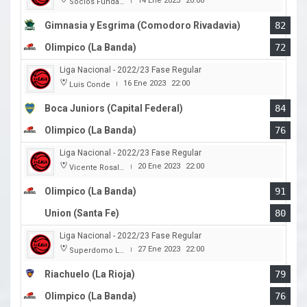
14 Ene 2023
20:00
Socios Fundadores
|
Gimnasia y Esgrima (Comodoro Rivadavia)
82
Olimpico (La Banda)
72
Liga Nacional - 2022/23 Fase Regular
16 Ene 2023
22:00
Luis Conde
|
Boca Juniors (Capital Federal)
84
Olimpico (La Banda)
76
Liga Nacional - 2022/23 Fase Regular
20 Ene 2023
22:00
Vicente Rosales
|
Olimpico (La Banda)
91
Union (Santa Fe)
80
Liga Nacional - 2022/23 Fase Regular
27 Ene 2023
22:00
Superdomo La Rioja
|
Riachuelo (La Rioja)
79
Olimpico (La Banda)
76