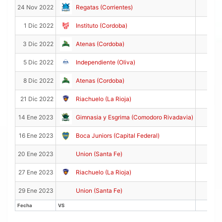
0
24 Nov 2022
Regatas (Corrientes)
8
1 Dic 2022
Instituto (Cordoba)
7
3 Dic 2022
Atenas (Cordoba)
0
5 Dic 2022
Independiente (Oliva)
3
8 Dic 2022
Atenas (Cordoba)
6
21 Dic 2022
Riachuelo (La Rioja)
7
14 Ene 2023
Gimnasia y Esgrima (Comodoro Rivadavia)
9
16 Ene 2023
Boca Juniors (Capital Federal)
0
20 Ene 2023
Union (Santa Fe)
3
27 Ene 2023
Riachuelo (La Rioja)
1
29 Ene 2023
Union (Santa Fe)
Fecha
VS
PTS
Fecha
VS
PTS