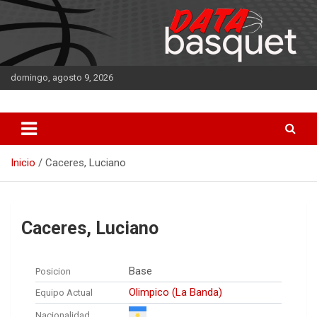
Saltar
al
contenido
domingo, agosto 9, 2026
DATA Basquet
DATA Basquet
Inicio
Caceres, Luciano
Caceres, Luciano
Base
Posicion
Olimpico (La Banda)
Equipo Actual
Nacionalidad