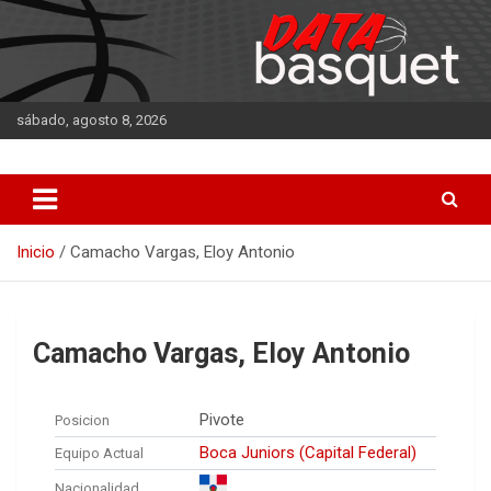
Saltar
al
contenido
sábado, agosto 8, 2026
DATA Basquet
DATA Basquet
Inicio
Camacho Vargas, Eloy Antonio
Camacho Vargas, Eloy Antonio
Pivote
Posicion
Boca Juniors (Capital Federal)
Equipo Actual
Nacionalidad