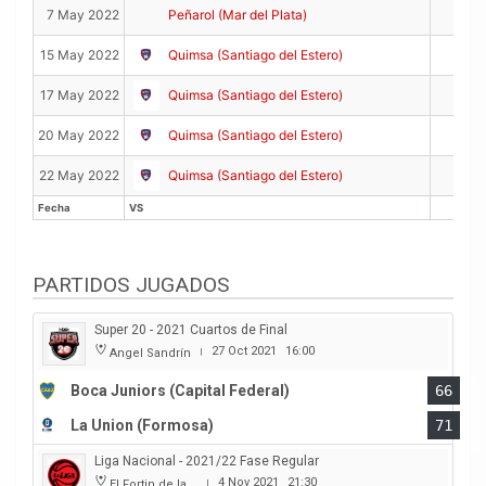
16
7 May 2022
Peñarol (Mar del Plata)
10
15 May 2022
Quimsa (Santiago del Estero)
13
17 May 2022
Quimsa (Santiago del Estero)
22
20 May 2022
Quimsa (Santiago del Estero)
14
22 May 2022
Quimsa (Santiago del Estero)
Fecha
VS
PTS
Fecha
VS
PTS
PARTIDOS JUGADOS
Super 20 - 2021 Cuartos de Final
27 Oct 2021
16:00
Angel Sandrín
|
Boca Juniors (Capital Federal)
66
La Union (Formosa)
71
Liga Nacional - 2021/22 Fase Regular
4 Nov 2021
21:30
El Fortin de las Morochas
|