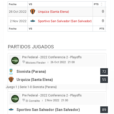
Fecha
VS
PTS
REB
Fecha
VS
PTS
REB
0
26 Oct 2022
Urquiza (Santa Elena)
0
2 Nov 2022
Sportivo San Salvador (San Salvador)
Fecha
VS
PTS
R
Fecha
VS
PTS
R
PARTIDOS JUGADOS
Pre Federal - 2022 Conferencia 2 - Playoffs
26 Oct 2022
21:00
Moises Flesler
|
Sionista (Parana)
72
Urquiza (Santa Elena)
55
Juego 1 | Serie 1-0 Sionista (Parana)
Pre Federal - 2022 Conferencia 2 - Playoffs
2 Nov 2022
21:00
El Corralito
|
Sportivo San Salvador (San Salvador)
89