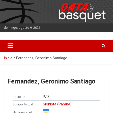
Saltar
al
contenido
domingo, agosto 9, 2026
DATA Basquet
DATA Basquet
Inicio
Fernandez, Geronimo Santiago
Fernandez, Geronimo Santiago
P/D
Posicion
Sionista (Parana)
Equipo Actual
Nacionalidad