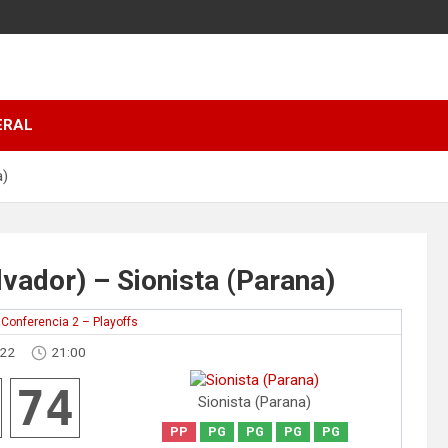
ERAL
a)
vador) – Sionista (Parana)
Conferencia 2 – Playoffs
022
21:00
74
Sionista (Parana)
PP
PG
PG
PG
PG