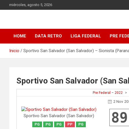
Saltar
miércoles, agosto 5, 2026
al
contenido
DATA Basquet
DATA Basquet
HOME
DATA RETRO
LIGA FEDERAL
PRE FED
Inicio
Sportivo San Salvador (San Salvador) – Sionista (Paran
Sportivo San Salvador (San Sal
Pre Federal – 2022
>
2 Nov 2
89
Sportivo San Salvador (San Salvador)
PG
PG
PG
PP
PG