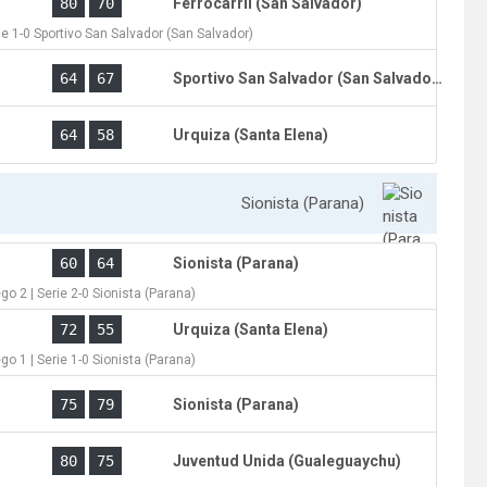
80
70
Ferrocarril (San Salvador)
ie 1-0 Sportivo San Salvador (San Salvador)
)
64
67
Sportivo San Salvador (San Salvador)
64
58
Urquiza (Santa Elena)
Sionista (Parana)
)
60
64
Sionista (Parana)
go 2 | Serie 2-0 Sionista (Parana)
)
72
55
Urquiza (Santa Elena)
go 1 | Serie 1-0 Sionista (Parana)
)
75
79
Sionista (Parana)
)
80
75
Juventud Unida (Gualeguaychu)