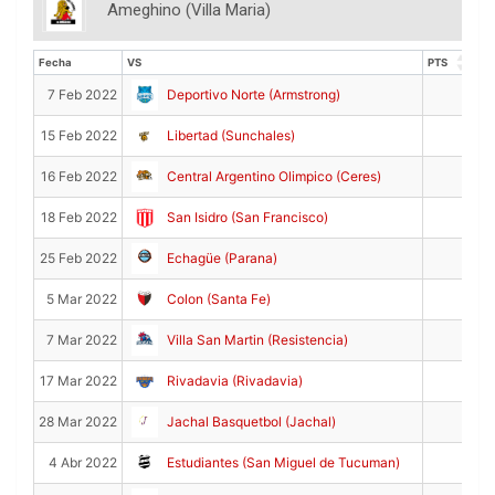
Ameghino (Villa Maria)
Fecha
VS
PTS
RE
Fecha
VS
PTS
RE
0
7 Feb 2022
Deportivo Norte (Armstrong)
0
15 Feb 2022
Libertad (Sunchales)
0
16 Feb 2022
Central Argentino Olimpico (Ceres)
0
18 Feb 2022
San Isidro (San Francisco)
6
25 Feb 2022
Echagüe (Parana)
0
5 Mar 2022
Colon (Santa Fe)
3
7 Mar 2022
Villa San Martin (Resistencia)
0
17 Mar 2022
Rivadavia (Rivadavia)
8
28 Mar 2022
Jachal Basquetbol (Jachal)
8
4 Abr 2022
Estudiantes (San Miguel de Tucuman)