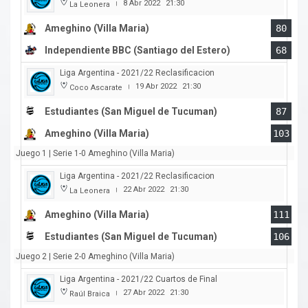
8 Abr 2022
21:30
La Leonera
|
Ameghino (Villa Maria)
80
Independiente BBC (Santiago del Estero)
68
Liga Argentina - 2021/22 Reclasificacion
19 Abr 2022
21:30
Coco Ascarate
|
Estudiantes (San Miguel de Tucuman)
87
Ameghino (Villa Maria)
103
Juego 1 | Serie 1-0 Ameghino (Villa Maria)
Liga Argentina - 2021/22 Reclasificacion
22 Abr 2022
21:30
La Leonera
|
Ameghino (Villa Maria)
111
Estudiantes (San Miguel de Tucuman)
106
Juego 2 | Serie 2-0 Ameghino (Villa Maria)
Liga Argentina - 2021/22 Cuartos de Final
27 Abr 2022
21:30
Raúl Braica
|