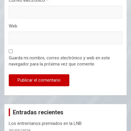
Correo electrónico
*
Web
Guarda mi nombre, correo electrónico y web en este
navegador para la próxima vez que comente.
Entradas recientes
Los entrerrianos premiados en la LNB