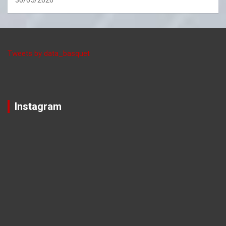
30/05/2026
Tweets by data_basquet
Instagram