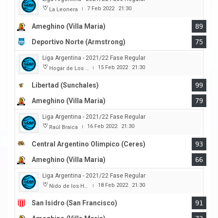
7 Feb 2022
21:30
La Leonera
|
Ameghino (Villa Maria)
89
Deportivo Norte (Armstrong)
75
Liga Argentina - 2021/22 Fase Regular
15 Feb 2022
21:30
Hogar de Los Tigres
|
Libertad (Sunchales)
99
Ameghino (Villa Maria)
79
Liga Argentina - 2021/22 Fase Regular
16 Feb 2022
21:30
Raúl Braica
|
Central Argentino Olimpico (Ceres)
93
Ameghino (Villa Maria)
66
Liga Argentina - 2021/22 Fase Regular
18 Feb 2022
21:30
Nido de los Halcones
|
San Isidro (San Francisco)
91