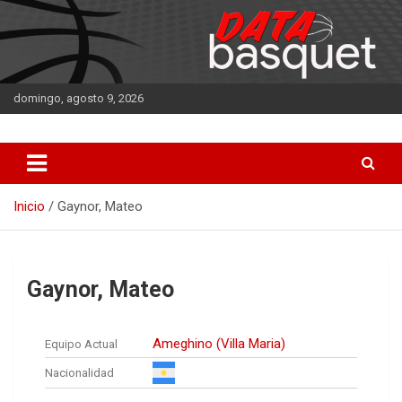
Saltar
al
contenido
domingo, agosto 9, 2026
DATA Basquet
DATA Basquet
Inicio
Gaynor, Mateo
Gaynor, Mateo
Ameghino (Villa Maria)
Equipo Actual
Nacionalidad