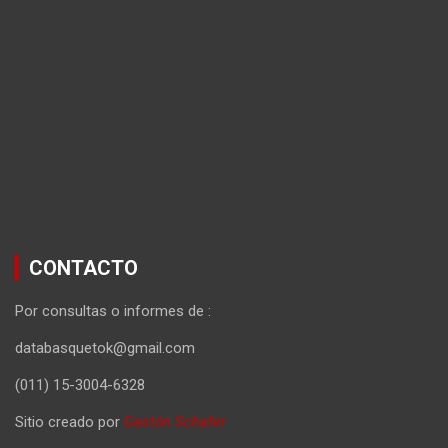
CONTACTO
Por consultas o informes de :
databasquetok@gmail.com
(011) 15-3004-6328
Sitio creado por
Gastón Schafer