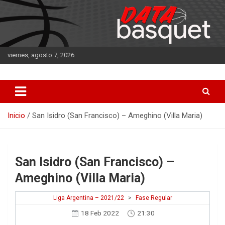
Saltar
al
contenido
viernes, agosto 7, 2026
DATA Basquet
DATA Basquet
Inicio
San Isidro (San Francisco) – Ameghino (Villa Maria)
San Isidro (San Francisco) –
Ameghino (Villa Maria)
Liga Argentina – 2021/22
>
Fase Regular
18 Feb 2022
21:30