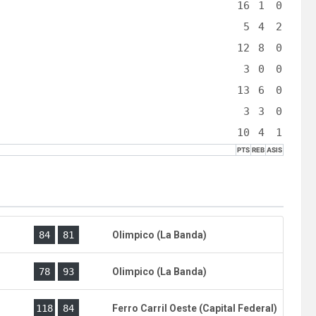
16
1
0
5
4
2
12
8
0
3
0
0
13
6
0
3
3
0
10
4
1
PTS
REB
ASIS
84
81
Olimpico (La Banda)
)
78
93
Olimpico (La Banda)
)
118
84
Ferro Carril Oeste (Capital Federal)