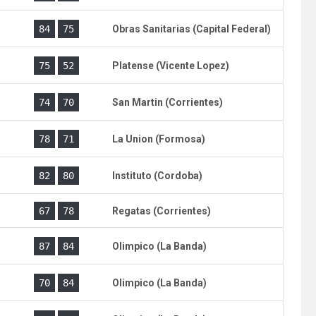
)
84
75
Obras Sanitarias (Capital Federal)
)
75
52
Platense (Vicente Lopez)
)
74
70
San Martin (Corrientes)
)
78
71
La Union (Formosa)
)
82
80
Instituto (Cordoba)
)
67
78
Regatas (Corrientes)
)
87
84
Olimpico (La Banda)
)
70
84
Olimpico (La Banda)