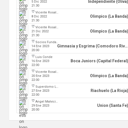
Independiente (Oliva
5 Dic 2022
21:30
Vicente Rosales
Olimpico (La Banda
8 Dic 2022
21:30
Vicente Rosales
Olimpico (La Banda
21 Dic 2022
21:30
Socios Fundadores
Gimnasia y Esgrima (Comodoro Rivadavia)
14 Ene 2023
20:00
Luis Conde
Boca Juniors (Capital Federal
16 Ene 2023
22:00
Vicente Rosales
Olimpico (La Banda
20 Ene 2023
22:00
Superdomo La Rioja
Riachuelo (La Rioja
27 Ene 2023
22:00
Angel Malvicino
Union (Santa Fe
29 Ene 2023
20:00