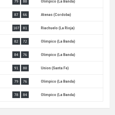
)
79
80
Olimpico (La Banda)
)
87
66
Atenas (Cordoba)
)
107
81
Riachuelo (La Rioja)
82
72
Olimpico (La Banda)
)
84
76
Olimpico (La Banda)
)
91
80
Union (Santa Fe)
)
79
76
Olimpico (La Banda)
)
78
84
Olimpico (La Banda)