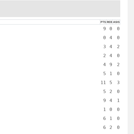
PTS
REB
ASIS
9
0
0
0
4
0
3
4
2
2
4
0
4
9
2
5
1
0
11
5
3
5
2
0
9
4
1
1
0
0
6
1
0
6
2
0