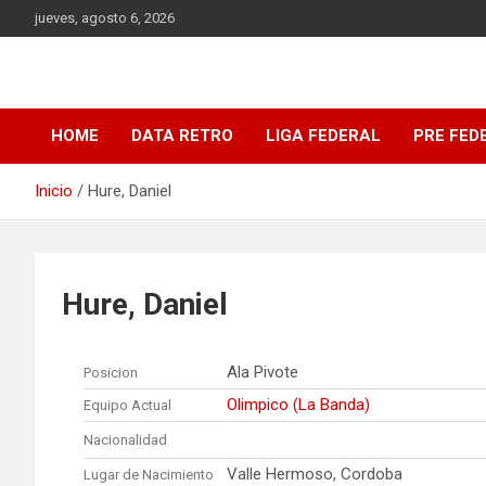
Saltar
jueves, agosto 6, 2026
al
contenido
DATA Basquet
DATA Basquet
HOME
DATA RETRO
LIGA FEDERAL
PRE FED
Inicio
Hure, Daniel
Hure, Daniel
Ala Pivote
Posicion
Olimpico (La Banda)
Equipo Actual
Nacionalidad
Valle Hermoso, Cordoba
Lugar de Nacimiento