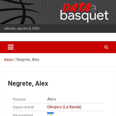
Saltar
al
contenido
sábado, agosto 8, 2026
DATA Basquet
DATA Basquet
Inicio
Negrete, Alex
Negrete, Alex
Alero
Posicion
Olimpico (La Banda)
Equipo Actual
Nacionalidad