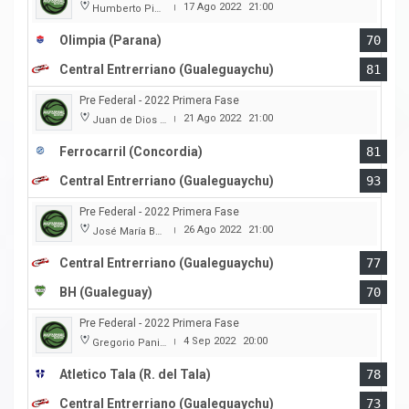
17 Ago 2022
21:00
Humberto Pietranera
|
Olimpia (Parana)
70
Central Entrerriano (Gualeguaychu)
81
Pre Federal - 2022 Primera Fase
21 Ago 2022
21:00
Juan de Dios Obregon
|
Ferrocarril (Concordia)
81
Central Entrerriano (Gualeguaychu)
93
Pre Federal - 2022 Primera Fase
26 Ago 2022
21:00
José María Bertora
|
Central Entrerriano (Gualeguaychu)
77
BH (Gualeguay)
70
Pre Federal - 2022 Primera Fase
4 Sep 2022
20:00
Gregorio Panizza
|
Atletico Tala (R. del Tala)
78
Central Entrerriano (Gualeguaychu)
73