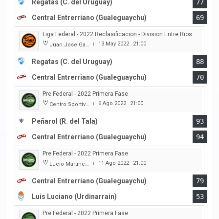
Regatas (C. del Uruguay)
77
Central Entrerriano (Gualeguaychu)
69
Liga Federal - 2022 Reclasificacion - Division Entre Rios
13 May 2022
21:00
Juan Jose Garro
|
Regatas (C. del Uruguay)
88
Central Entrerriano (Gualeguaychu)
70
Pre Federal - 2022 Primera Fase
6 Ago 2022
21:00
Centro Sportivo Peñarol
|
Peñarol (R. del Tala)
93
Central Entrerriano (Gualeguaychu)
94
Pre Federal - 2022 Primera Fase
11 Ago 2022
21:00
Lucio Martinez Garbino
|
Central Entrerriano (Gualeguaychu)
79
Luis Luciano (Urdinarrain)
53
Pre Federal - 2022 Primera Fase