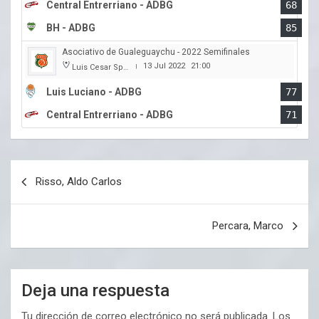
Central Entrerriano - ADBG
68
BH - ADBG
85
Asociativo de Gualeguaychu - 2022 Semifinales
13 Jul 2022
21:00
Luis Cesar Spiazzi
|
Luis Luciano - ADBG
77
Central Entrerriano - ADBG
71
Navegación
Risso, Aldo Carlos
de
entradas
Percara, Marco
Deja una respuesta
Tu dirección de correo electrónico no será publicada.
Los