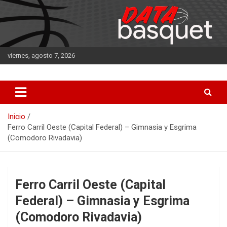
Saltar
al
contenido
viernes, agosto 7, 2026
DATA Basquet
DATA Basquet
Inicio
Ferro Carril Oeste (Capital Federal) – Gimnasia y Esgrima
(Comodoro Rivadavia)
Ferro Carril Oeste (Capital
Federal) – Gimnasia y Esgrima
(Comodoro Rivadavia)