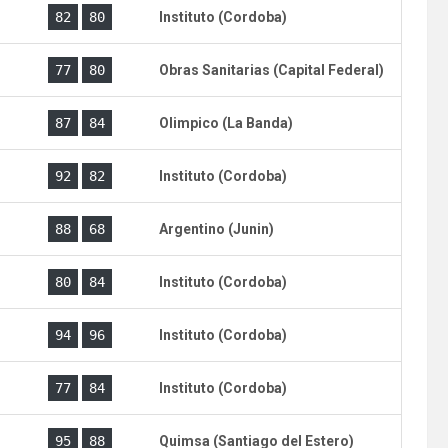
)
82
80
Instituto (Cordoba)
)
77
80
Obras Sanitarias (Capital Federal)
)
87
84
Olimpico (La Banda)
)
92
82
Instituto (Cordoba)
)
88
68
Argentino (Junin)
80
84
Instituto (Cordoba)
)
94
96
Instituto (Cordoba)
77
84
Instituto (Cordoba)
)
95
88
Quimsa (Santiago del Estero)