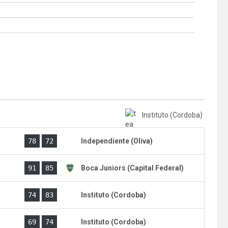
Instituto (Cordoba)
)
78
72
Independiente (Oliva)
)
91
85
Boca Juniors (Capital Federal)
)
74
83
Instituto (Cordoba)
)
69
74
Instituto (Cordoba)