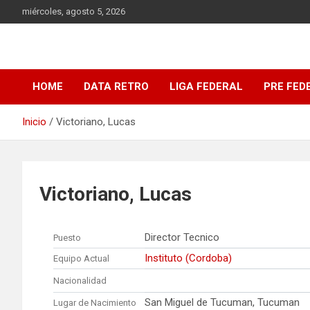
Saltar
miércoles, agosto 5, 2026
al
contenido
DATA Basquet
DATA Basquet
HOME
DATA RETRO
LIGA FEDERAL
PRE FED
Inicio
Victoriano, Lucas
Victoriano, Lucas
Director Tecnico
Puesto
Instituto (Cordoba)
Equipo Actual
Nacionalidad
San Miguel de Tucuman, Tucuman
Lugar de Nacimiento