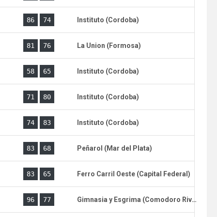
)
86
74
Instituto (Cordoba)
)
81
76
La Union (Formosa)
)
58
65
Instituto (Cordoba)
)
71
80
Instituto (Cordoba)
)
74
83
Instituto (Cordoba)
)
83
68
Peñarol (Mar del Plata)
)
83
65
Ferro Carril Oeste (Capital Federal)
)
96
77
Gimnasia y Esgrima (Comodoro Rivadavia)