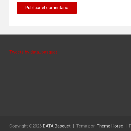
Tweets by data_basquet
Copyright ©2026
DATA Basquet
Tema por:
Theme Horse
F