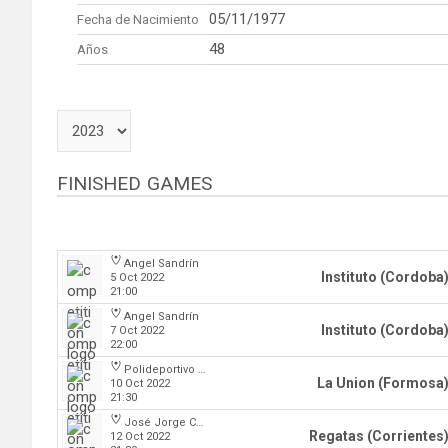
05/11/1977
Fecha de Nacimiento
48
Años
FINISHED GAMES
Angel Sandrín
Instituto (Cordoba
5 Oct 2022
21:00
Angel Sandrín
Instituto (Cordoba
7 Oct 2022
22:00
Polideportivo Cincuentenario
La Union (Formosa
10 Oct 2022
21:30
José Jorge Contte
Regatas (Corrientes
12 Oct 2022