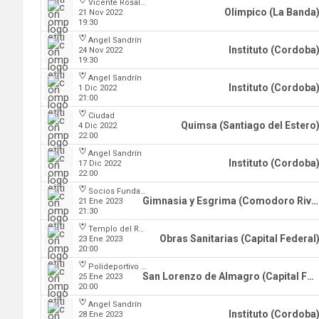
Vicente Rosales
Olimpico (La Banda
21 Nov 2022
19:30
Angel Sandrín
Instituto (Cordoba
24 Nov 2022
19:30
Angel Sandrín
Instituto (Cordoba
1 Dic 2022
21:00
Ciudad
Quimsa (Santiago del Estero
4 Dic 2022
22:00
Angel Sandrín
Instituto (Cordoba
17 Dic 2022
22:00
Socios Fundadores
Gimnasia y Esgrima (Comodoro Rivadavia)
21 Ene 2023
21:30
Templo del Rock
Obras Sanitarias (Capital Federal
23 Ene 2023
20:00
Polideportivo Roberto Pando
San Lorenzo de Almagro (Capital Federal)
25 Ene 2023
20:00
Angel Sandrín
Instituto (Cordoba
28 Ene 2023