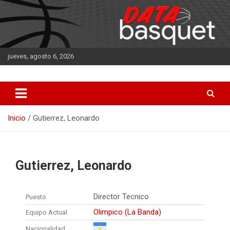
Saltar
al
contenido
jueves, agosto 6, 2026
DATA Basquet
DATA Basquet
Inicio
Gutierrez, Leonardo
Gutierrez, Leonardo
Director Tecnico
Puesto
Olimpico (La Banda)
Equipo Actual
Nacionalidad