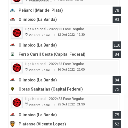
Polideportivo Islas Malvinas
Peñarol (Mar del Plata)
78
Olimpico (La Banda)
93
Liga Nacional - 2022/23 Fase Regular
12 Oct 2022
19:30
Vicente Rosales
|
Olimpico (La Banda)
118
Ferro Carril Oeste (Capital Federal)
84
Liga Nacional - 2022/23 Fase Regular
16 Oct 2022
22:00
Vicente Rosales
|
Olimpico (La Banda)
84
Obras Sanitarias (Capital Federal)
75
Liga Nacional - 2022/23 Fase Regular
25 Oct 2022
21:30
Vicente Rosales
|
Olimpico (La Banda)
75
Platense (Vicente Lopez)
52