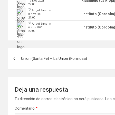
Riachuelo (La Rioja
17 Nov 2021
22:00
Angel Sandrín
Instituto (Cordoba
8 Nov 2021
21:00
Angel Sandrín
Instituto (Cordoba
6 Nov 2021
20:00
Navegación
Union (Santa Fe) – La Union (Formosa)
de
entradas
Deja una respuesta
Tu dirección de correo electrónico no será publicada.
Los c
Comentario
*