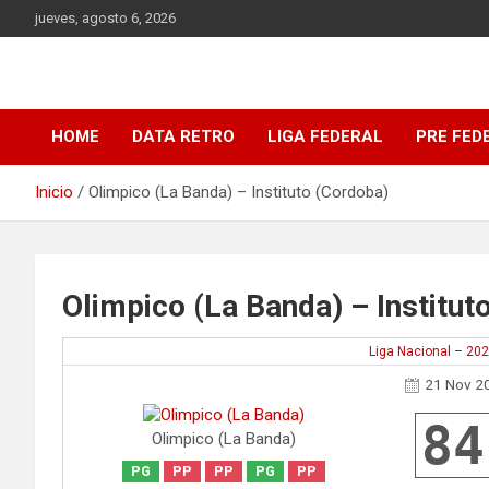
Saltar
jueves, agosto 6, 2026
al
contenido
DATA Basquet
DATA Basquet
HOME
DATA RETRO
LIGA FEDERAL
PRE FED
Inicio
Olimpico (La Banda) – Instituto (Cordoba)
Olimpico (La Banda) – Institut
Liga Nacional – 20
21 Nov 2
84
Olimpico (La Banda)
PG
PP
PP
PG
PP