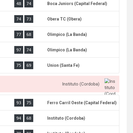
)
48
74
Boca Juniors (Capital Federal)
)
74
73
Obera TC (Obera)
)
77
68
Olimpico (La Banda)
)
97
74
Olimpico (La Banda)
)
75
69
Union (Santa Fe)
Instituto (Cordoba)
)
93
75
Ferro Carril Oeste (Capital Federal)
)
94
68
Instituto (Cordoba)