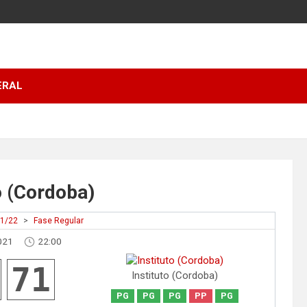
ERAL
o (Cordoba)
21/22
>
Fase Regular
021
22:00
71
Instituto (Cordoba)
PG
PG
PG
PP
PG