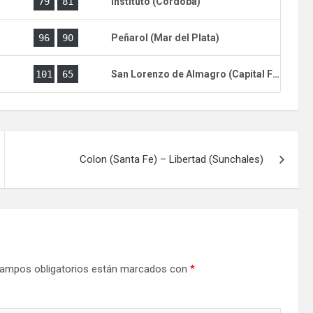
)
79
81
Instituto (Cordoba)
)
96
90
Peñarol (Mar del Plata)
)
101
65
San Lorenzo de Almagro (Capital Federal)
Colon (Santa Fe) – Libertad (Sunchales)
ampos obligatorios están marcados con
*