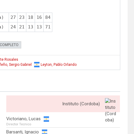
a)
27
23
18
16
84
a)
24
21
13
13
71
 COMPLETO
te Rosales
ifeño, Sergio Gabriel
Leyton, Pablo Orlando
Instituto (Cordoba)
Victoriano, Lucas
Director Tecnico
Barsanti, Ignacio