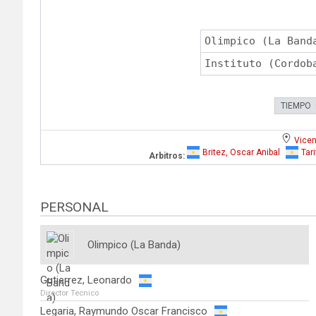
Olimpico (La Band
Instituto (Cordob
TIEMPO
Vicen
Britez, Oscar Anibal
Tar
Arbitros:
PERSONAL
Olimpico (La Banda)
Gutierrez, Leonardo
Director Tecnico
Legaria, Raymundo Oscar Francisco