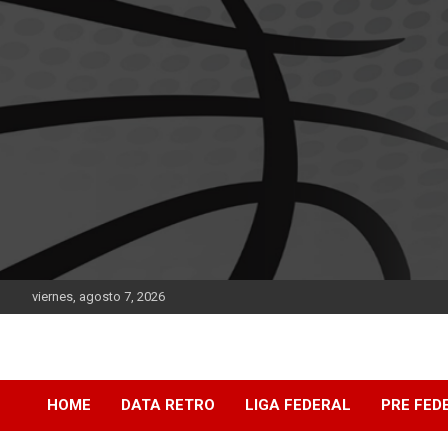
Saltar
al
contenido
viernes, agosto 7, 2026
DATA Basquet
DATA Basquet
HOME
DATA RETRO
LIGA FEDERAL
PRE FED