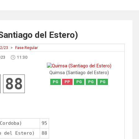
Santiago del Estero)
22/23
>
Fase Regular
023
11:30
Quimsa (Santiago del Estero)
88
PG
PP
PG
PG
PG
Cordoba)
95
o del Estero)
88