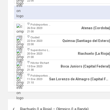
22:00
Polideportivo Carlos Cerutti
Atenas (Cordoba
26 Ene 2023
21:00
Ciudad
Quimsa (Santiago del Estero
22 Ene 2023
22:00
Superdomo La Rioja
Riachuelo (La Rioja
20 Ene 2023
21:00
Héctor Etchart
Boca Juniors (Capital Federal
13 Ene 2023
21:30
Polideportivo Roberto Pando
San Lorenzo de Almagro (Capital Federal)
11 Ene 2023
21:10
Navegación
Riachuelo (La Rioja) – Olimpico (La Banda)