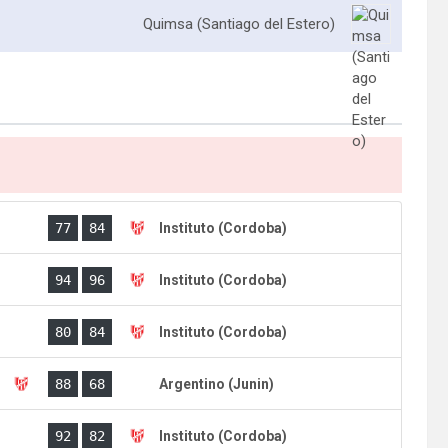
Quimsa (Santiago del Estero)
77
84
Instituto (Cordoba)
)
94
96
Instituto (Cordoba)
80
84
Instituto (Cordoba)
)
88
68
Argentino (Junin)
)
92
82
Instituto (Cordoba)