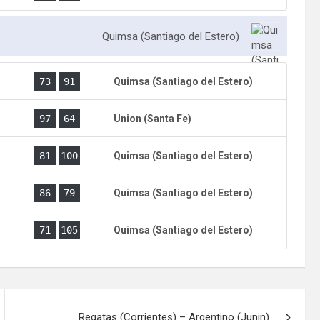
Quimsa (Santiago del Estero)
)
73
91
Quimsa (Santiago del Estero)
)
97
64
Union (Santa Fe)
)
81
100
Quimsa (Santiago del Estero)
)
86
79
Quimsa (Santiago del Estero)
71
105
Quimsa (Santiago del Estero)
Regatas (Corrientes) – Argentino (Junin)