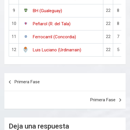
9
22
8
1
BH (Gualeguay)
10
22
8
1
Peñarol (R. del Tala)
11
22
7
1
Ferrocarril (Concordia)
12
22
5
1
Luis Luciano (Urdinarrain)
Navegación
Primera Fase
de
entradas
Primera Fase
Deja una respuesta