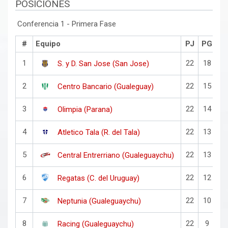
POSICIONES
Conferencia 1 - Primera Fase
#
Equipo
PJ
PG
P
1
22
18
4
S. y D. San Jose (San Jose)
2
22
15
7
Centro Bancario (Gualeguay)
3
22
14
8
Olimpia (Parana)
4
22
13
9
Atletico Tala (R. del Tala)
5
22
13
9
Central Entrerriano (Gualeguaychu)
6
22
12
1
Regatas (C. del Uruguay)
7
22
10
1
Neptunia (Gualeguaychu)
8
22
9
1
Racing (Gualeguaychu)