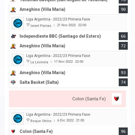
Ameghino (Villa Maria)
90
Liga Argentina - 2022/23 Primera Fase
21 Nov 2022
22:00
Israel Parnas
|
Independiente BBC (Santiago del Estero)
66
Ameghino (Villa Maria)
72
Liga Argentina - 2022/23 Primera Fase
17 Nov 2022
22:00
La Leonera
|
Ameghino (Villa Maria)
93
Salta Basket (Salta)
74
Colon (Santa Fe)
Liga Argentina - 2022/23 Primera Fase
6 Dic 2022
21:00
Roque Otrino
|
Colon (Santa Fe)
96