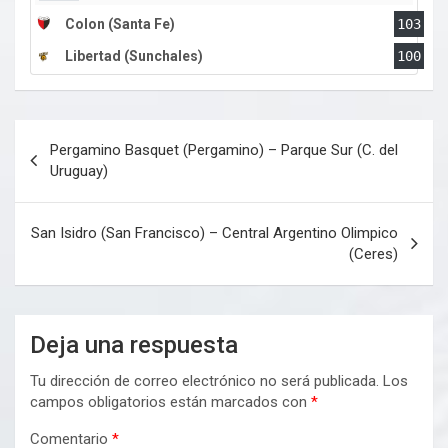
Colon (Santa Fe)
103
Libertad (Sunchales)
100
Navegación
Pergamino Basquet (Pergamino) – Parque Sur (C. del
de
Uruguay)
entradas
San Isidro (San Francisco) – Central Argentino Olimpico
(Ceres)
Deja una respuesta
Tu dirección de correo electrónico no será publicada.
Los
campos obligatorios están marcados con
*
Comentario
*