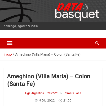
Saltar
al
contenido
domingo, agosto 9, 2026
DATA Basquet
DATA Basquet
Inicio
Ameghino (Villa Maria) – Colon (Santa Fe)
Ameghino (Villa Maria) – Colon
(Santa Fe)
Liga Argentina – 2022/23
>
Primera Fase
9 Dic 2022
21:00