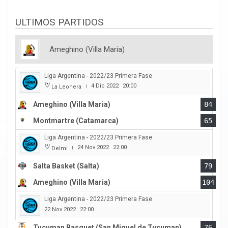
ULTIMOS PARTIDOS
Ameghino (Villa Maria)
Liga Argentina - 2022/23 Primera Fase
4 Dic 2022
20:00
La Leonera
|
Ameghino (Villa Maria)
84
Montmartre (Catamarca)
65
Liga Argentina - 2022/23 Primera Fase
24 Nov 2022
22:00
Delmi
|
Salta Basket (Salta)
79
Ameghino (Villa Maria)
104
Liga Argentina - 2022/23 Primera Fase
22 Nov 2022
22:00
Tucuman Basquet (San Miguel de Tucuman)
76