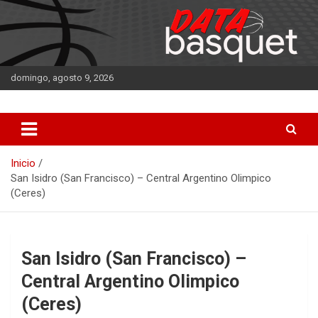
Saltar
al
contenido
domingo, agosto 9, 2026
DATA Basquet
DATA Basquet
Inicio
San Isidro (San Francisco) – Central Argentino Olimpico
(Ceres)
San Isidro (San Francisco) –
Central Argentino Olimpico
(Ceres)