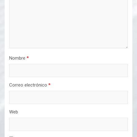
Nombre
*
Correo electrónico
*
Web