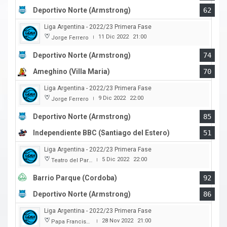
Deportivo Norte (Armstrong)
62
Liga Argentina - 2022/23 Primera Fase
11 Dic 2022
21:00
Jorge Ferrero
|
Deportivo Norte (Armstrong)
74
Ameghino (Villa Maria)
70
Liga Argentina - 2022/23 Primera Fase
9 Dic 2022
22:00
Jorge Ferrero
|
Deportivo Norte (Armstrong)
85
Independiente BBC (Santiago del Estero)
51
Liga Argentina - 2022/23 Primera Fase
5 Dic 2022
22:00
Teatro del Parque
|
Barrio Parque (Cordoba)
92
Deportivo Norte (Armstrong)
86
Liga Argentina - 2022/23 Primera Fase
28 Nov 2022
21:00
Papa Francisco
|