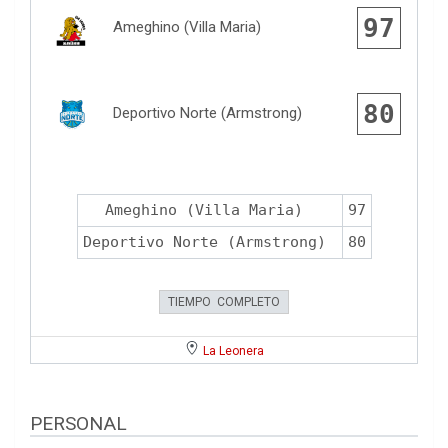
97
Ameghino (Villa Maria)
80
Deportivo Norte (Armstrong)
Ameghino (Villa Maria)
97
Deportivo Norte (Armstrong)
80
TIEMPO COMPLETO
La Leonera
PERSONAL