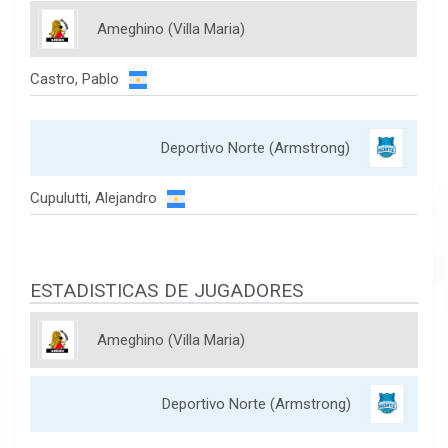
Ameghino (Villa Maria)
Castro, Pablo
Deportivo Norte (Armstrong)
Cupulutti, Alejandro
ESTADISTICAS DE JUGADORES
Ameghino (Villa Maria)
Deportivo Norte (Armstrong)