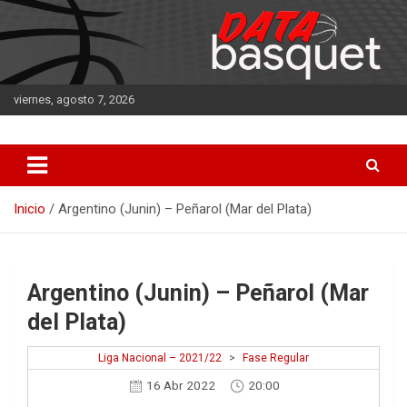
Saltar
al
contenido
viernes, agosto 7, 2026
DATA Basquet
DATA Basquet
Inicio
Argentino (Junin) – Peñarol (Mar del Plata)
Argentino (Junin) – Peñarol (Mar
del Plata)
Liga Nacional – 2021/22
>
Fase Regular
16 Abr 2022
20:00