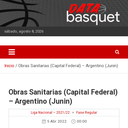
Saltar
al
contenido
sábado, agosto 8, 2026
DATA Basquet
DATA Basquet
Inicio
Obras Sanitarias (Capital Federal) – Argentino (Junin)
Obras Sanitarias (Capital Federal)
– Argentino (Junin)
Liga Nacional – 2021/22
>
Fase Regular
5 Abr 2022
00:00