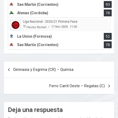
San Martin (Corrientes)
93
Atenas (Cordoba)
78
Liga Nacional - 2020/21 Primera Fase
17 Nov 2020
11:00
Héctor Etchart
|
La Union (Formosa)
51
San Martin (Corrientes)
70
Navegación
Gimnasia y Esgrima (CR) – Quimsa
de
entradas
Ferro Carril Oeste – Regatas (C)
Deja una respuesta