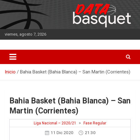
Saltar
al
contenido
viernes, agosto 7, 2026
DATA Basquet
DATA Basquet
Inicio
Bahia Basket (Bahia Blanca) – San Martin (Corrientes)
Bahia Basket (Bahia Blanca) – San
Martin (Corrientes)
Liga Nacional – 2020/21
>
Fase Regular
11 Dic 2020
21:30