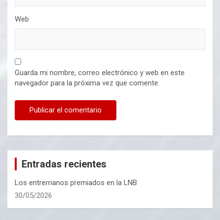
Web
Guarda mi nombre, correo electrónico y web en este
navegador para la próxima vez que comente.
Entradas recientes
Los entrerrianos premiados en la LNB
30/05/2026