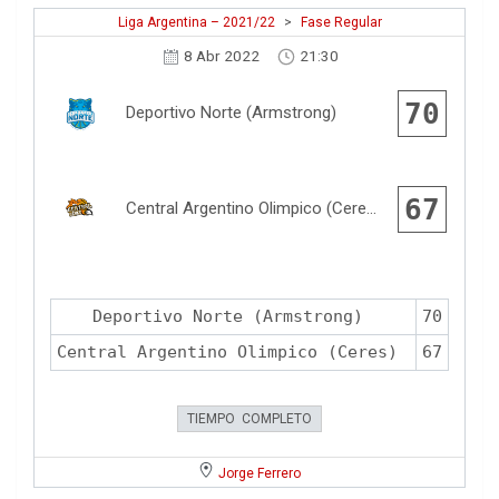
Liga Argentina – 2021/22
>
Fase Regular
8 Abr 2022
21:30
70
Deportivo Norte (Armstrong)
67
Central Argentino Olimpico (Ceres)
Deportivo Norte (Armstrong)
70
Central Argentino Olimpico (Ceres)
67
TIEMPO COMPLETO
Jorge Ferrero