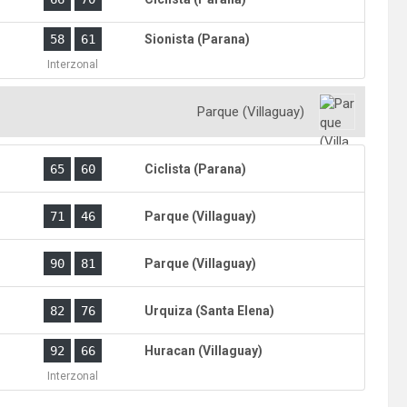
)
58
61
Sionista (Parana)
Interzonal
Parque (Villaguay)
)
65
60
Ciclista (Parana)
)
71
46
Parque (Villaguay)
90
81
Parque (Villaguay)
)
82
76
Urquiza (Santa Elena)
)
92
66
Huracan (Villaguay)
Interzonal