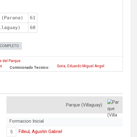
 (Parana)
61
llaguay)
60
 COMPLETO
e del Parque
as
Soria, Eduardo Miguel Angel
Comisionado Tecnico:
Parque (Villaguay)
Formacion Inicial
Filleul, Agustin Gabriel
5