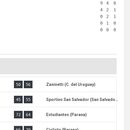
9
4
0
4
2
1
0
2
1
0
1
0
0
0
0
)
50
56
Zaninetti (C. del Uruguay)
)
45
55
Sportivo San Salvador (San Salvador)
)
72
64
Estudiantes (Parana)
)
66
70
Ciclista (Parana)