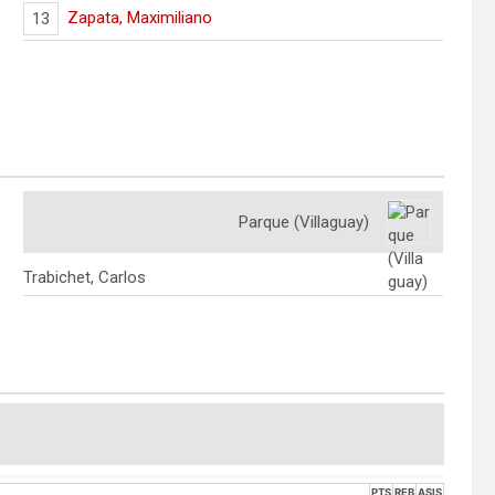
Zapata, Maximiliano
13
Parque (Villaguay)
Trabichet, Carlos
PTS
REB
ASIS