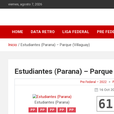
Saltar
viernes, agosto 7, 2026
al
contenido
DATA Basquet
DATA Basquet
HOME
DATA RETRO
LIGA FEDERAL
PRE FED
Inicio
Estudiantes (Parana) – Parque (Villaguay)
Estudiantes (Parana) – Parque 
Pre Federal – 2022
>
16 Oct 2
61
Estudiantes (Parana)
PP
PP
PP
PP
PP