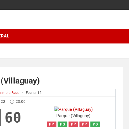
ERAL
(Villaguay)
Primera Fase
>
Fecha: 12
022
20:00
60
Parque (Villaguay)
PP
PG
PP
PP
PG