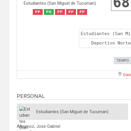
68
Estudiantes (San Miguel de Tucuman)
PP
PG
PP
PP
PP
Estudiantes (San Mi
Deportivo Norte
TIEMPO
Coco
PERSONAL
Estudiantes (San Miguel de Tucuman)
Albornoz, Jose Gabriel