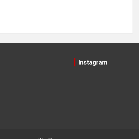
Instagram