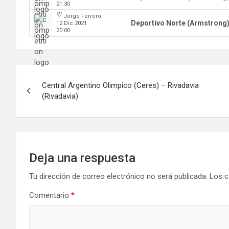
21:30
Jorge Ferrero
Deportivo Norte (Armstrong
12 Dic 2021
20:00
Navegación
Central Argentino Olimpico (Ceres) – Rivadavia
de
(Rivadavia)
entradas
Deja una respuesta
Tu dirección de correo electrónico no será publicada.
Los c
Comentario
*