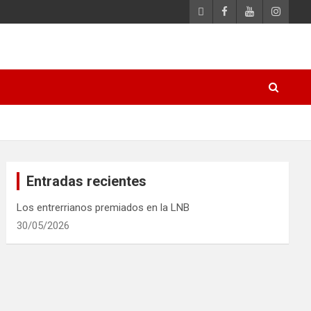
Entradas recientes
Los entrerrianos premiados en la LNB
30/05/2026