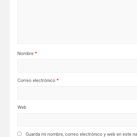
Nombre
*
Correo electrónico
*
Web
Guarda mi nombre, correo electrónico y web en este n