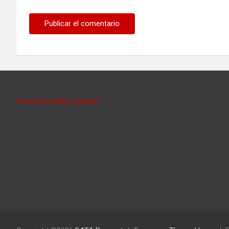
Tweets by data_basquet