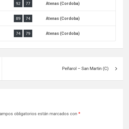
)
92
77
Atenas (Cordoba)
)
89
74
Atenas (Cordoba)
)
74
79
Atenas (Cordoba)
Peñarol – San Martin (C)
ampos obligatorios están marcados con
*