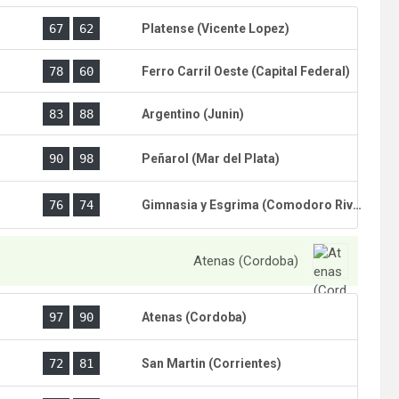
)
67
62
Platense (Vicente Lopez)
78
60
Ferro Carril Oeste (Capital Federal)
)
83
88
Argentino (Junin)
)
90
98
Peñarol (Mar del Plata)
)
76
74
Gimnasia y Esgrima (Comodoro Rivadavia)
Atenas (Cordoba)
)
97
90
Atenas (Cordoba)
)
72
81
San Martin (Corrientes)