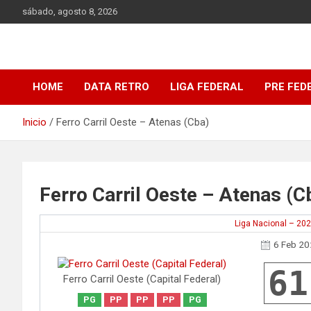
Saltar
sábado, agosto 8, 2026
al
contenido
DATA Basquet
DATA Basquet
HOME
DATA RETRO
LIGA FEDERAL
PRE FED
Inicio
Ferro Carril Oeste – Atenas (Cba)
Ferro Carril Oeste – Atenas (C
Liga Nacional – 20
6 Feb 2
61
Ferro Carril Oeste (Capital Federal)
PG
PP
PP
PP
PG