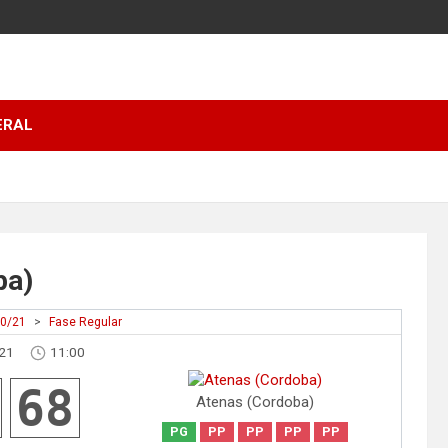
ERAL
ba)
20/21
>
Fase Regular
021
11:00
68
Atenas (Cordoba)
PG
PP
PP
PP
PP