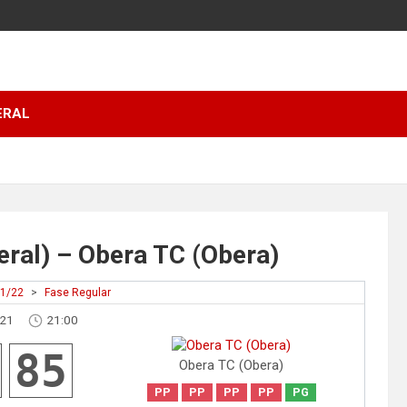
ERAL
deral) – Obera TC (Obera)
21/22
>
Fase Regular
021
21:00
85
Obera TC (Obera)
PP
PP
PP
PP
PG