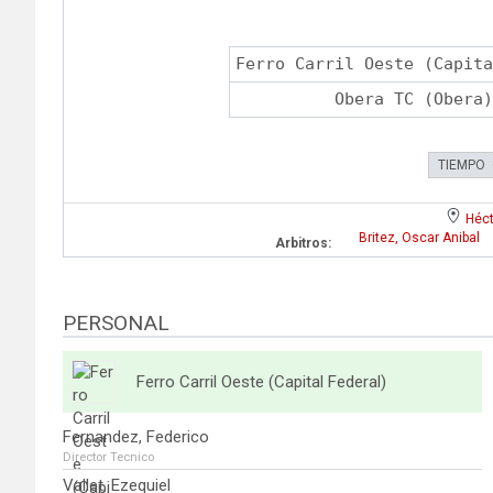
Ferro Carril Oeste (Capita
Obera TC (Obera)
TIEMPO
Héct
Britez, Oscar Anibal
Arbitros:
PERSONAL
Ferro Carril Oeste (Capital Federal)
Fernandez, Federico
Director Tecnico
Vallet, Ezequiel