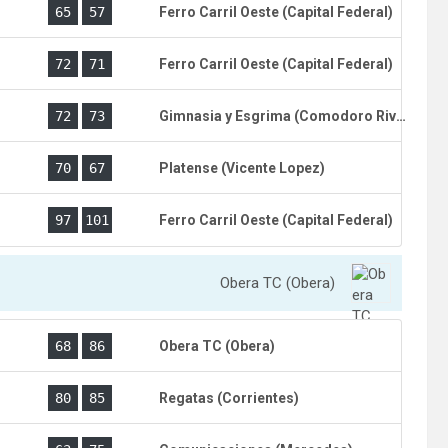
)
65
57
Ferro Carril Oeste (Capital Federal)
72
71
Ferro Carril Oeste (Capital Federal)
)
72
73
Gimnasia y Esgrima (Comodoro Rivadavia)
)
70
67
Platense (Vicente Lopez)
)
97
101
Ferro Carril Oeste (Capital Federal)
Obera TC (Obera)
)
68
86
Obera TC (Obera)
)
80
85
Regatas (Corrientes)