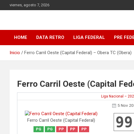
Saltar
viernes, agosto 7, 2026
al
contenido
DATA Basquet
DATA Basquet
HOME
DATA RETRO
LIGA FEDERAL
PRE FED
Inicio
Ferro Carril Oeste (Capital Federal) – Obera TC (Obera)
Ferro Carril Oeste (Capital Fe
Liga Nacional – 20
5 Nov 2
99
Ferro Carril Oeste (Capital Federal)
PG
PG
PP
PP
PP