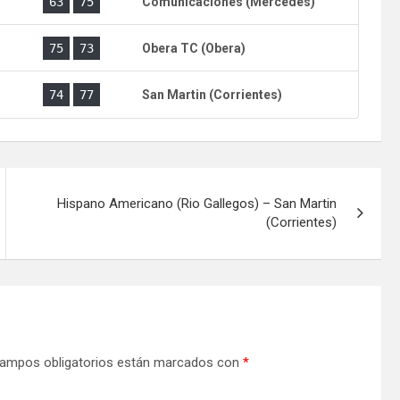
)
63
75
Comunicaciones (Mercedes)
)
75
73
Obera TC (Obera)
)
74
77
San Martin (Corrientes)
Hispano Americano (Rio Gallegos) – San Martin
(Corrientes)
ampos obligatorios están marcados con
*