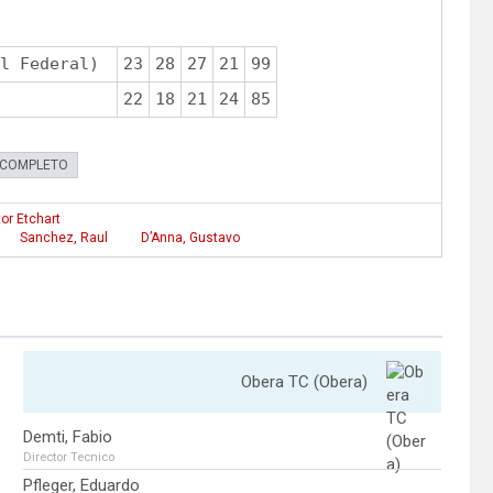
l Federal)
23
28
27
21
99
22
18
21
24
85
 COMPLETO
or Etchart
Sanchez, Raul
D’Anna, Gustavo
Obera TC (Obera)
Demti, Fabio
Director Tecnico
Pfleger, Eduardo