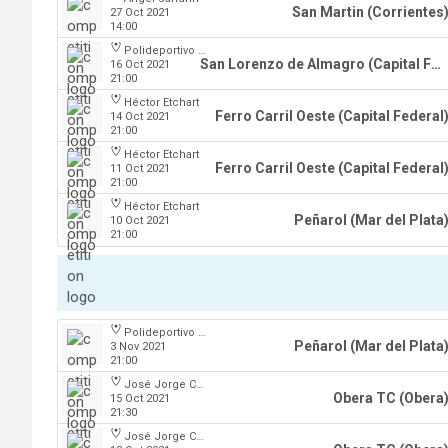
San Martin (Corrientes
27 Oct 2021
14:00
Polideportivo Roberto Pando
San Lorenzo de Almagro (Capital Federal)
16 Oct 2021
21:00
Héctor Etchart
Ferro Carril Oeste (Capital Federal
14 Oct 2021
21:00
Héctor Etchart
Ferro Carril Oeste (Capital Federal
11 Oct 2021
21:00
Héctor Etchart
Peñarol (Mar del Plata
10 Oct 2021
21:00
Polideportivo Islas Malvinas
Peñarol (Mar del Plata
3 Nov 2021
21:00
José Jorge Contte
Obera TC (Obera
15 Oct 2021
21:30
José Jorge Contte