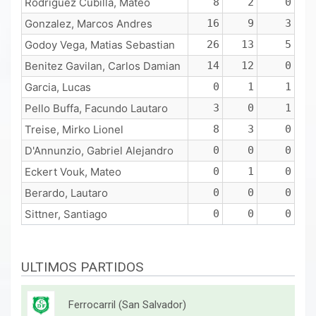
Rodriguez Cubilla, Mateo
8
2
0
Gonzalez, Marcos Andres
16
9
3
Godoy Vega, Matias Sebastian
26
13
5
Benitez Gavilan, Carlos Damian
14
12
0
Garcia, Lucas
0
1
1
Pello Buffa, Facundo Lautaro
3
0
1
Treise, Mirko Lionel
8
3
0
D'Annunzio, Gabriel Alejandro
0
0
0
Eckert Vouk, Mateo
0
1
0
Berardo, Lautaro
0
0
0
Sittner, Santiago
0
0
0
ULTIMOS PARTIDOS
Ferrocarril (San Salvador)