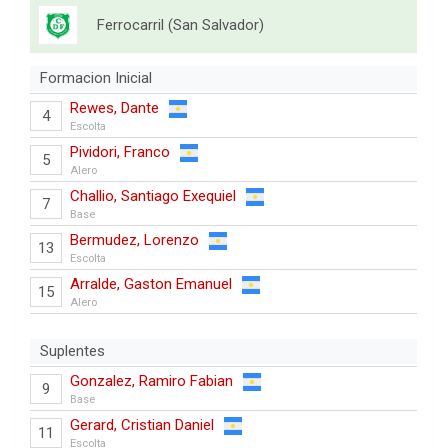
Ferrocarril (San Salvador)
Formacion Inicial
Rewes, Dante
4
Escolta
Pividori, Franco
5
Alero
Challio, Santiago Exequiel
7
Base
Bermudez, Lorenzo
13
Escolta
Arralde, Gaston Emanuel
15
Alero
Suplentes
Gonzalez, Ramiro Fabian
9
Base
Gerard, Cristian Daniel
11
Escolta