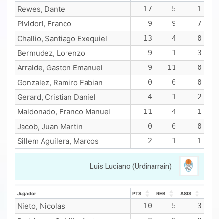
Jugador
PTS
REB
ASIS
Rewes, Dante
17
5
1
Pividori, Franco
9
9
7
Challio, Santiago Exequiel
13
4
0
Bermudez, Lorenzo
9
1
3
Arralde, Gaston Emanuel
9
11
0
Gonzalez, Ramiro Fabian
0
0
0
Gerard, Cristian Daniel
4
1
2
Maldonado, Franco Manuel
11
4
1
Jacob, Juan Martin
0
0
0
Sillem Aguilera, Marcos
2
1
1
Luis Luciano (Urdinarrain)
Jugador
PTS
REB
ASIS
Jugador
PTS
REB
ASIS
Nieto, Nicolas
10
5
3