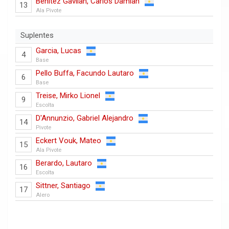
Benitez Gavilan, Carlos Damian
13
Ala Pivote
Suplentes
Garcia, Lucas
4
Base
Pello Buffa, Facundo Lautaro
6
Base
Treise, Mirko Lionel
9
Escolta
D'Annunzio, Gabriel Alejandro
14
Pivote
Eckert Vouk, Mateo
15
Ala Pivote
Berardo, Lautaro
16
Escolta
Sittner, Santiago
17
Alero