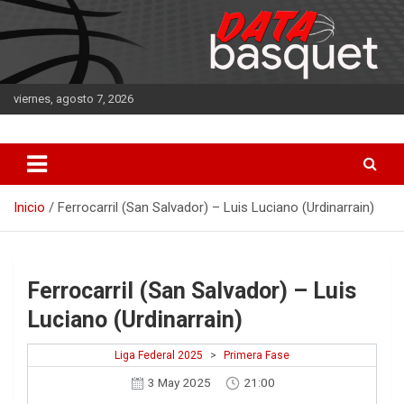
Saltar
al
contenido
viernes, agosto 7, 2026
DATA Basquet
DATA Basquet
Inicio
Ferrocarril (San Salvador) – Luis Luciano (Urdinarrain)
Ferrocarril (San Salvador) – Luis
Luciano (Urdinarrain)
Liga Federal 2025
>
Primera Fase
3 May 2025
21:00