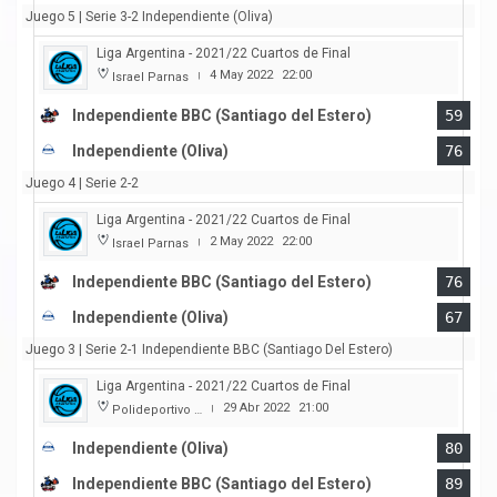
Juego 5 | Serie 3-2 Independiente (Oliva)
Liga Argentina - 2021/22 Cuartos de Final
4 May 2022
22:00
Israel Parnas
|
Independiente BBC (Santiago del Estero)
59
Independiente (Oliva)
76
Juego 4 | Serie 2-2
Liga Argentina - 2021/22 Cuartos de Final
2 May 2022
22:00
Israel Parnas
|
Independiente BBC (Santiago del Estero)
76
Independiente (Oliva)
67
Juego 3 | Serie 2-1 Independiente BBC (Santiago Del Estero)
Liga Argentina - 2021/22 Cuartos de Final
29 Abr 2022
21:00
Polideportivo Independiente
|
Independiente (Oliva)
80
Independiente BBC (Santiago del Estero)
89