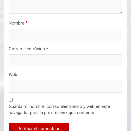
Nombre
*
Correo electrónico
*
Web
Guarda mi nombre, correo electrónico y web en este
navegador para la próxima vez que comente.