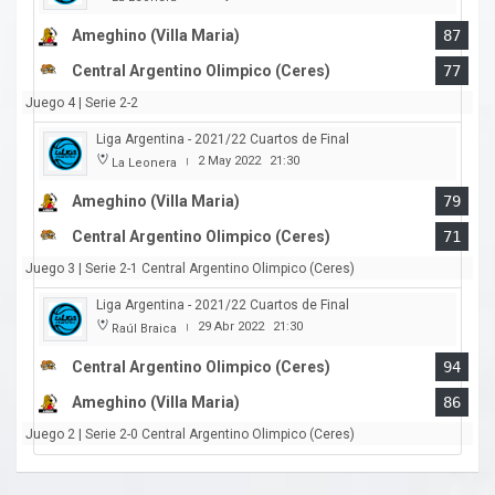
Ameghino (Villa Maria)
87
Central Argentino Olimpico (Ceres)
77
Juego 4 | Serie 2-2
Liga Argentina - 2021/22 Cuartos de Final
2 May 2022
21:30
La Leonera
|
Ameghino (Villa Maria)
79
Central Argentino Olimpico (Ceres)
71
Juego 3 | Serie 2-1 Central Argentino Olimpico (Ceres)
Liga Argentina - 2021/22 Cuartos de Final
29 Abr 2022
21:30
Raúl Braica
|
Central Argentino Olimpico (Ceres)
94
Ameghino (Villa Maria)
86
Juego 2 | Serie 2-0 Central Argentino Olimpico (Ceres)