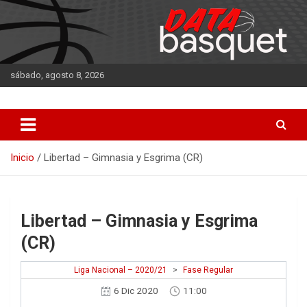
Saltar
al
contenido
sábado, agosto 8, 2026
DATA Basquet
DATA Basquet
Inicio
Libertad – Gimnasia y Esgrima (CR)
Libertad – Gimnasia y Esgrima
(CR)
Liga Nacional – 2020/21
>
Fase Regular
6 Dic 2020
11:00