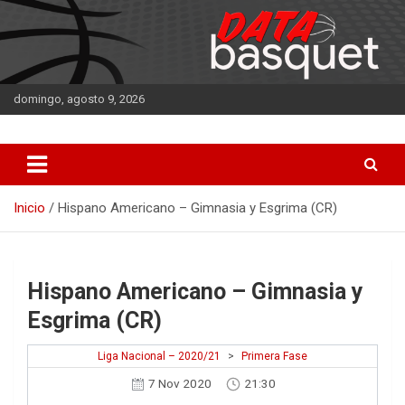
Saltar
al
contenido
domingo, agosto 9, 2026
DATA Basquet
DATA Basquet
Inicio
Hispano Americano – Gimnasia y Esgrima (CR)
Hispano Americano – Gimnasia y
Esgrima (CR)
Liga Nacional – 2020/21
>
Primera Fase
7 Nov 2020
21:30