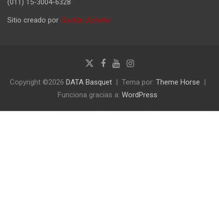
(011) 15-3004-6328
Sitio creado por
Gastón Schafer
Copyright ©2026
DATA Basquet
Tema por:
Theme Horse
Funciona gracias a:
WordPress