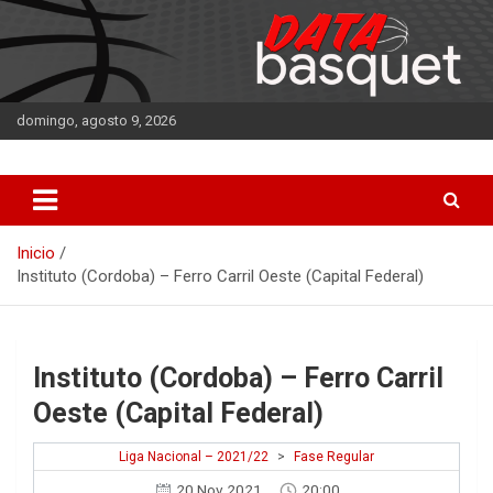
Saltar
al
contenido
domingo, agosto 9, 2026
DATA Basquet
DATA Basquet
Inicio
Instituto (Cordoba) – Ferro Carril Oeste (Capital Federal)
Instituto (Cordoba) – Ferro Carril
Oeste (Capital Federal)
Liga Nacional – 2021/22
>
Fase Regular
20 Nov 2021
20:00