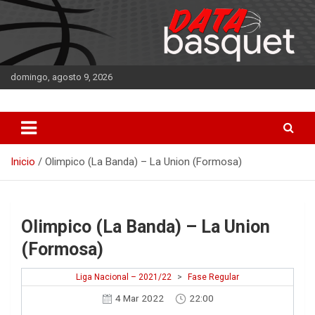
Saltar
al
contenido
domingo, agosto 9, 2026
DATA Basquet
DATA Basquet
Inicio
Olimpico (La Banda) – La Union (Formosa)
Olimpico (La Banda) – La Union
(Formosa)
Liga Nacional – 2021/22
>
Fase Regular
4 Mar 2022
22:00