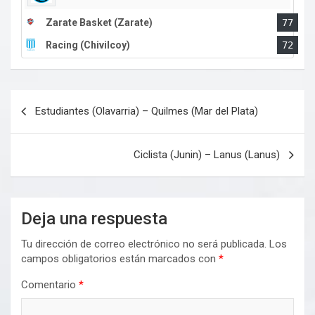
Zarate Basket (Zarate)
77
Racing (Chivilcoy)
72
Navegación
Estudiantes (Olavarria) – Quilmes (Mar del Plata)
de
entradas
Ciclista (Junin) – Lanus (Lanus)
Deja una respuesta
Tu dirección de correo electrónico no será publicada.
Los
campos obligatorios están marcados con
*
Comentario
*