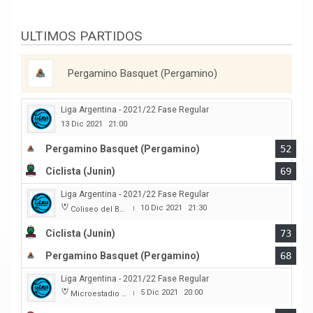
ULTIMOS PARTIDOS
Pergamino Basquet (Pergamino)
Liga Argentina - 2021/22 Fase Regular
13 Dic 2021
21:00
Pergamino Basquet (Pergamino)
52
Ciclista (Junin)
69
Liga Argentina - 2021/22 Fase Regular
10 Dic 2021
21:30
Coliseo del Boulevard
|
Ciclista (Junin)
73
Pergamino Basquet (Pergamino)
68
Liga Argentina - 2021/22 Fase Regular
5 Dic 2021
20:00
Microestadio Antonio Rotili
|