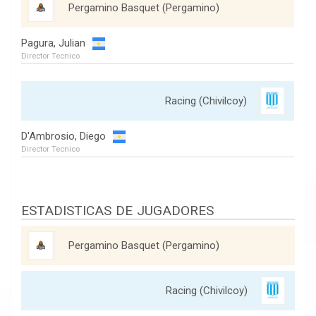
Pergamino Basquet (Pergamino)
Pagura, Julian
Director Tecnico
Racing (Chivilcoy)
D'Ambrosio, Diego
Director Tecnico
ESTADISTICAS DE JUGADORES
Pergamino Basquet (Pergamino)
Racing (Chivilcoy)