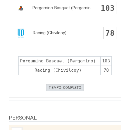
103
Pergamino Basquet (Pergamino)
78
Racing (Chivilcoy)
Pergamino Basquet (Pergamino)
103
Racing (Chivilcoy)
78
TIEMPO COMPLETO
PERSONAL