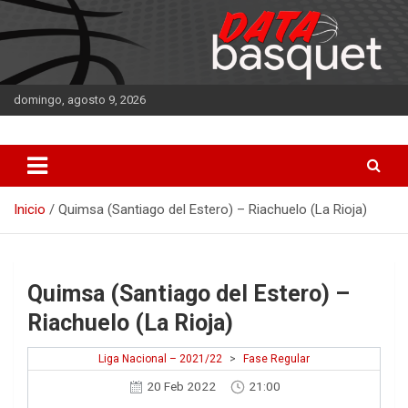
Saltar
al
contenido
domingo, agosto 9, 2026
DATA Basquet
DATA Basquet
Inicio
Quimsa (Santiago del Estero) – Riachuelo (La Rioja)
Quimsa (Santiago del Estero) –
Riachuelo (La Rioja)
Liga Nacional – 2021/22
>
Fase Regular
20 Feb 2022
21:00