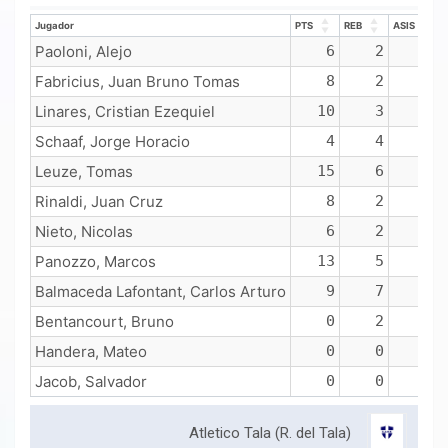
Jugador
PTS
REB
ASIS
Jugador
PTS
REB
ASIS
Paoloni, Alejo
6
2
0
Fabricius, Juan Bruno Tomas
8
2
3
Linares, Cristian Ezequiel
10
3
2
Schaaf, Jorge Horacio
4
4
2
Leuze, Tomas
15
6
0
Rinaldi, Juan Cruz
8
2
1
Nieto, Nicolas
6
2
1
Panozzo, Marcos
13
5
0
Balmaceda Lafontant, Carlos Arturo
9
7
0
Bentancourt, Bruno
0
2
0
Handera, Mateo
0
0
0
Jacob, Salvador
0
0
0
Atletico Tala (R. del Tala)