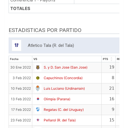
TOTALES
ESTADISTICAS POR PARTIDO
Atletico Tala (R. del Tala)
Fecha
VS
PTS
REB
Fecha
VS
PTS
REB
19
30 Ene 2022
S. y D. San Jose (San Jose)
8
3 Feb 2022
Capuchinos (Concordia)
21
10 Feb 2022
Luis Luciano (Urdinarrain)
16
13 Feb 2022
Olimpia (Parana)
9
17 Feb 2022
Regatas (C. del Uruguay)
15
23 Feb 2022
Peñarol (R. del Tala)