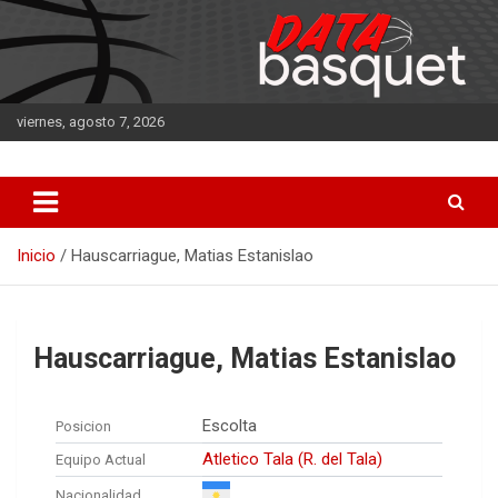
Saltar
al
contenido
viernes, agosto 7, 2026
DATA Basquet
DATA Basquet
Inicio
Hauscarriague, Matias Estanislao
Hauscarriague, Matias Estanislao
Escolta
Posicion
Atletico Tala (R. del Tala)
Equipo Actual
Nacionalidad