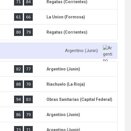
)
71
84
Regatas (Corrientes)
)
61
66
La Union (Formosa)
)
80
79
Regatas (Corrientes)
Argentino (Junin)
)
82
77
Argentino (Junin)
)
88
70
Riachuelo (La Rioja)
)
94
83
Obras Sanitarias (Capital Federal)
)
86
79
Argentino (Junin)
)
73
71
Argentino (Junin)