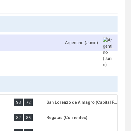
Argentino (Junin)
)
98
72
San Lorenzo de Almagro (Capital Federal)
)
82
86
Regatas (Corrientes)