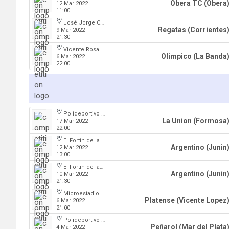
Obera TC (Obera
12 Mar 2022
11:00
José Jorge Contte
Regatas (Corrientes
9 Mar 2022
21:30
Vicente Rosales
Olimpico (La Banda
6 Mar 2022
22:00
Polideportivo Cincuentenario
La Union (Formosa
17 Mar 2022
22:00
El Fortin de las Morochas
Argentino (Junin
12 Mar 2022
13:00
El Fortin de las Morochas
Argentino (Junin
10 Mar 2022
21:30
Microestadio Ciudad de Vicente Lopez
Platense (Vicente Lopez
6 Mar 2022
21:00
Polideportivo Islas Malvinas
Peñarol (Mar del Plata
4 Mar 2022