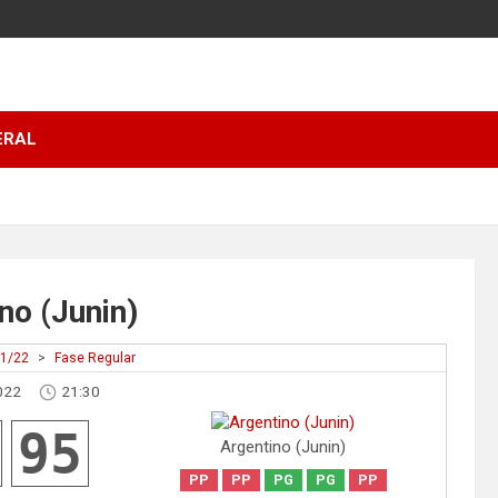
ERAL
no (Junin)
21/22
>
Fase Regular
022
21:30
95
Argentino (Junin)
PP
PP
PG
PG
PP