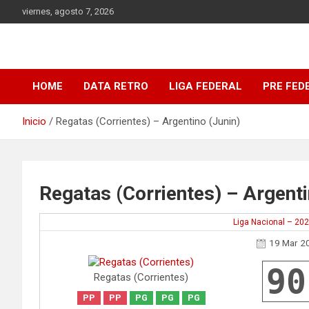
Saltar
viernes, agosto 7, 2026
al
contenido
DATA Basquet
DATA Basquet
HOME
DATA RETRO
LIGA FEDERAL
PRE FED
Inicio
Regatas (Corrientes) – Argentino (Junin)
Regatas (Corrientes) – Argenti
Liga Nacional – 20
19 Mar 2
90
Regatas (Corrientes)
PP
PP
PG
PG
PG