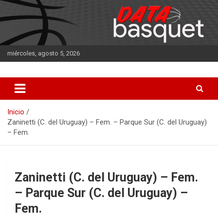
Saltar
al
contenido
miércoles, agosto 5, 2026
DATA Basquet
DATA Basquet
Inicio
Zaninetti (C. del Uruguay) – Fem. – Parque Sur (C. del Uruguay)
– Fem.
Zaninetti (C. del Uruguay) – Fem.
– Parque Sur (C. del Uruguay) –
Fem.