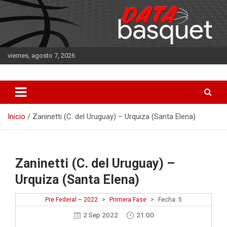
Saltar
al
contenido
viernes, agosto 7, 2026
DATA Basquet
DATA Basquet
Inicio
Zaninetti (C. del Uruguay) – Urquiza (Santa Elena)
Zaninetti (C. del Uruguay) –
Urquiza (Santa Elena)
Pre Federal – 2022
>
Primera Fase
>
Fecha: 5
2 Sep 2022
21:00