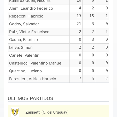
Ramirez Guell, Nicolas
10
6
2
Alem, Leandro Federico
4
2
0
Rebecchi, Fabricio
13
15
1
Godoy, Salvador
21
3
0
Ruiz, Victor Francisco
2
2
1
Gauna, Fabricio
0
3
0
Leiva, Simon
2
2
0
Cañete, Valentin
0
0
0
Castelucci, Valentino Manuel
0
0
0
Quartino, Luciano
0
0
0
Forastieri, Adrian Horacio
7
5
2
ULTIMOS PARTIDOS
Zaninetti (C. del Uruguay)