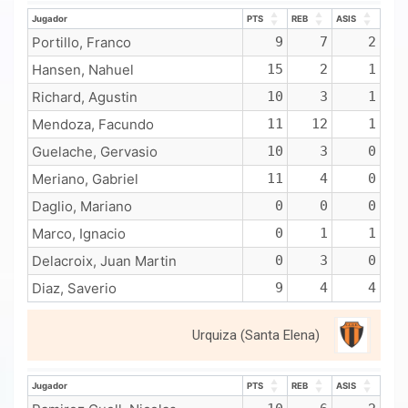
Jugador
PTS
REB
ASIS
Jugador
PTS
REB
ASIS
Portillo, Franco
9
7
2
Hansen, Nahuel
15
2
1
Richard, Agustin
10
3
1
Mendoza, Facundo
11
12
1
Guelache, Gervasio
10
3
0
Meriano, Gabriel
11
4
0
Daglio, Mariano
0
0
0
Marco, Ignacio
0
1
1
Delacroix, Juan Martin
0
3
0
Diaz, Saverio
9
4
4
Urquiza (Santa Elena)
Jugador
PTS
REB
ASIS
Jugador
PTS
REB
ASIS