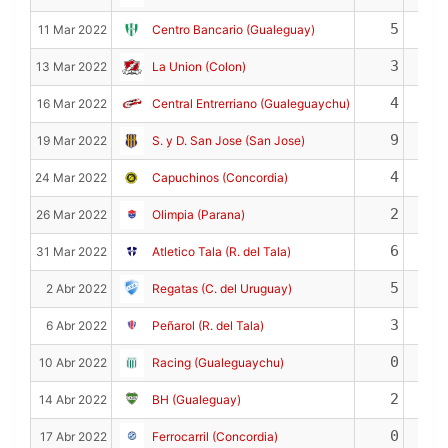
5
1
11 Mar 2022
Centro Bancario (Gualeguay)
3
2
13 Mar 2022
La Union (Colon)
4
1
16 Mar 2022
Central Entrerriano (Gualeguaychu)
9
0
19 Mar 2022
S. y D. San Jose (San Jose)
4
1
24 Mar 2022
Capuchinos (Concordia)
2
0
26 Mar 2022
Olimpia (Parana)
6
2
31 Mar 2022
Atletico Tala (R. del Tala)
5
1
2 Abr 2022
Regatas (C. del Uruguay)
3
0
6 Abr 2022
Peñarol (R. del Tala)
0
0
10 Abr 2022
Racing (Gualeguaychu)
2
0
14 Abr 2022
BH (Gualeguay)
0
0
17 Abr 2022
Ferrocarril (Concordia)