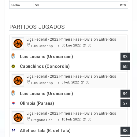
Fecha
VS
PTS
R
Fecha
VS
PTS
R
PARTIDOS JUGADOS
Liga Federal - 2022 Primera Fase - Division Entre Rios
30 Ene 2022
21:30
Luis Cesar Spiazzi
|
Luis Luciano (Urdinarrain)
83
Capuchinos (Concordia)
68
Liga Federal - 2022 Primera Fase - Division Entre Rios
3 Feb 2022
21:30
Luis Cesar Spiazzi
|
Luis Luciano (Urdinarrain)
84
Olimpia (Parana)
57
Liga Federal - 2022 Primera Fase - Division Entre Rios
10 Feb 2022
21:00
Gregorio Panizza
|
Atletico Tala (R. del Tala)
88