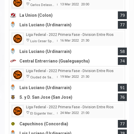
13 Mar 2022
20:00
Carlos Delasoie
|
La Union (Colon)
79
Luis Luciano (Urdinarrain)
77
Liga Federal - 2022 Primera Fase - Division Entre Rios
16 Mar 2022
21:30
Luis Cesar Spiazzi
|
Luis Luciano (Urdinarrain)
58
Central Entrerriano (Gualeguaychu)
74
Liga Federal - 2022 Primera Fase - Division Entre Rios
19 Mar 2022
21:30
Ciudad de San Jose
|
Luis Luciano (Urdinarrain)
91
S. y D. San Jose (San Jose)
76
Liga Federal - 2022 Primera Fase - Division Entre Rios
24 Mar 2022
21:00
El Gigante Verde
|
Capuchinos (Concordia)
77
Luis Luciano (Urdinarrain)
78