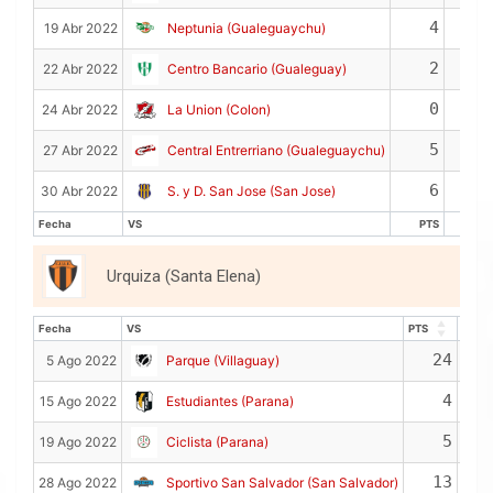
4
0
19 Abr 2022
Neptunia (Gualeguaychu)
2
0
22 Abr 2022
Centro Bancario (Gualeguay)
0
0
24 Abr 2022
La Union (Colon)
5
0
27 Abr 2022
Central Entrerriano (Gualeguaychu)
6
0
30 Abr 2022
S. y D. San Jose (San Jose)
Fecha
VS
PTS
REB
Fecha
VS
PTS
REB
Urquiza (Santa Elena)
Fecha
VS
PTS
REB
Fecha
VS
PTS
REB
24
5 Ago 2022
Parque (Villaguay)
4
15 Ago 2022
Estudiantes (Parana)
5
19 Ago 2022
Ciclista (Parana)
13
28 Ago 2022
Sportivo San Salvador (San Salvador)