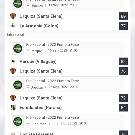
11 Sep 2022
20:00
Urquiza
|
Urquiza (Santa Elena)
80
La Armonia (Colon)
77
Interzonal
Pre Federal - 2022 Primera Fase
16 Sep 2022
21:00
Parque
|
Parque (Villaguay)
82
Urquiza (Santa Elena)
76
Pre Federal - 2022 Primera Fase
25 Sep 2022
20:00
Urquiza
|
Urquiza (Santa Elena)
72
Estudiantes (Parana)
64
Pre Federal - 2022 Primera Fase
2 Oct 2022
20:00
Juan Manuel A. Baglietto
|
Ciclista (Parana)
76