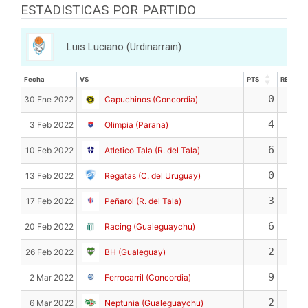
ESTADISTICAS POR PARTIDO
Luis Luciano (Urdinarrain)
Fecha
VS
PTS
REB
Fecha
VS
PTS
REB
0
2
30 Ene 2022
Capuchinos (Concordia)
4
3
3 Feb 2022
Olimpia (Parana)
6
0
10 Feb 2022
Atletico Tala (R. del Tala)
0
3
13 Feb 2022
Regatas (C. del Uruguay)
3
2
17 Feb 2022
Peñarol (R. del Tala)
6
4
20 Feb 2022
Racing (Gualeguaychu)
2
0
26 Feb 2022
BH (Gualeguay)
9
5
2 Mar 2022
Ferrocarril (Concordia)
2
2
6 Mar 2022
Neptunia (Gualeguaychu)