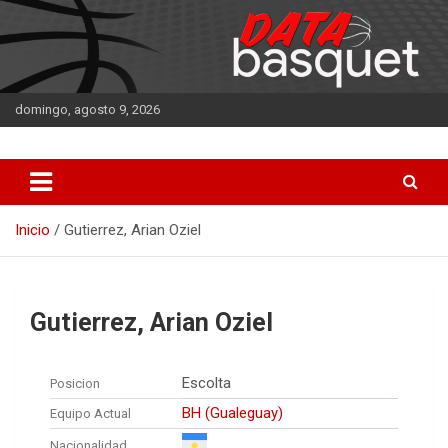
Saltar
al
contenido
domingo, agosto 9, 2026
DATA Basquet
DATA Basquet
Inicio
Gutierrez, Arian Oziel
Gutierrez, Arian Oziel
Escolta
Posicion
BH (Gualeguay)
Equipo Actual
Nacionalidad