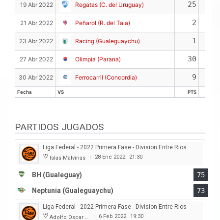
25
19 Abr 2022
Regatas (C. del Uruguay)
2
21 Abr 2022
Peñarol (R. del Tala)
1
23 Abr 2022
Racing (Gualeguaychu)
30
27 Abr 2022
Olimpia (Parana)
9
30 Abr 2022
Ferrocarril (Concordia)
Fecha
VS
PTS
RE
Fecha
VS
PTS
RE
PARTIDOS JUGADOS
Liga Federal - 2022 Primera Fase - Division Entre Rios
28 Ene 2022
21:30
Islas Malvinas
|
BH (Gualeguay)
75
Neptunia (Gualeguaychu)
73
Liga Federal - 2022 Primera Fase - Division Entre Rios
6 Feb 2022
19:30
Adolfo Oscar Capurro
|