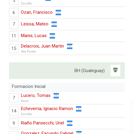
5
Escolta
Ozan, Francisco
6
Leissa, Mateo
7
Manis, Lucas
11
Delacroix, Juan Martin
15
Ala Pivote
BH (Gualeguay)
Formacion Inicial
Lucero, Tomas
7
Base
Echeverria, Ignacio Ramon
14
Escolta
Riaño Pansecchi, Uriel
9
Gonzalez, Facundo Gabriel