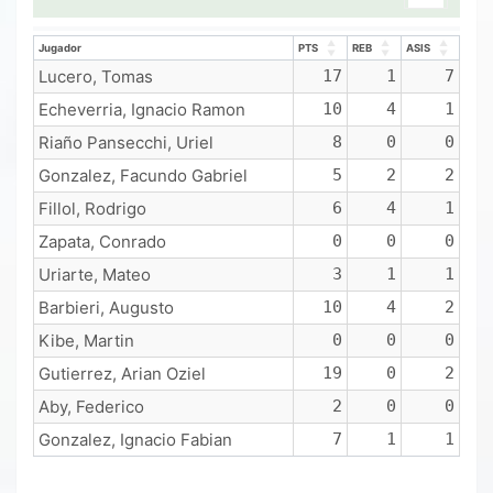
Jugador
PTS
REB
ASIS
Jugador
PTS
REB
ASIS
Lucero, Tomas
17
1
7
Echeverria, Ignacio Ramon
10
4
1
Riaño Pansecchi, Uriel
8
0
0
Gonzalez, Facundo Gabriel
5
2
2
Fillol, Rodrigo
6
4
1
Zapata, Conrado
0
0
0
Uriarte, Mateo
3
1
1
Barbieri, Augusto
10
4
2
Kibe, Martin
0
0
0
Gutierrez, Arian Oziel
19
0
2
Aby, Federico
2
0
0
Gonzalez, Ignacio Fabian
7
1
1