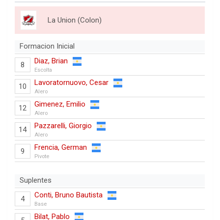
La Union (Colon)
Formacion Inicial
Diaz, Brian
8
Escolta
Lavoratornuovo, Cesar
10
Alero
Gimenez, Emilio
12
Alero
Pazzarelli, Giorgio
14
Alero
Frencia, German
9
Pivote
Suplentes
Conti, Bruno Bautista
4
Base
Bilat, Pablo