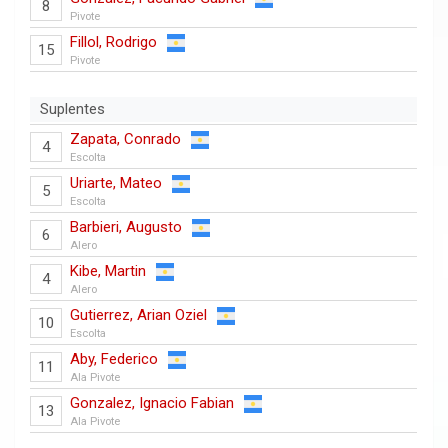
8
Pivote
Fillol, Rodrigo
15
Pivote
Suplentes
Zapata, Conrado
4
Escolta
Uriarte, Mateo
5
Escolta
Barbieri, Augusto
6
Alero
Kibe, Martin
4
Alero
Gutierrez, Arian Oziel
10
Escolta
Aby, Federico
11
Ala Pivote
Gonzalez, Ignacio Fabian
13
Ala Pivote