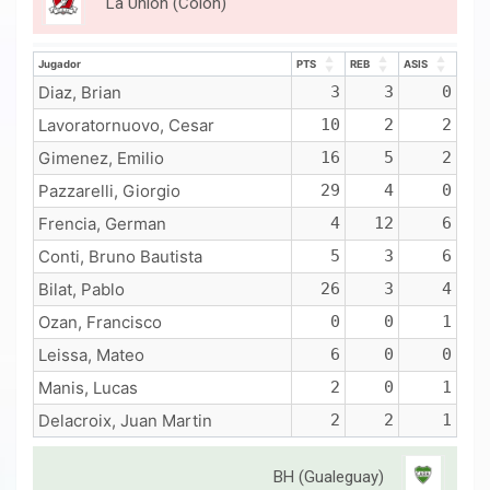
La Union (Colon)
Jugador
PTS
REB
ASIS
Jugador
PTS
REB
ASIS
Diaz, Brian
3
3
0
Lavoratornuovo, Cesar
10
2
2
Gimenez, Emilio
16
5
2
Pazzarelli, Giorgio
29
4
0
Frencia, German
4
12
6
Conti, Bruno Bautista
5
3
6
Bilat, Pablo
26
3
4
Ozan, Francisco
0
0
1
Leissa, Mateo
6
0
0
Manis, Lucas
2
0
1
Delacroix, Juan Martin
2
2
1
BH (Gualeguay)