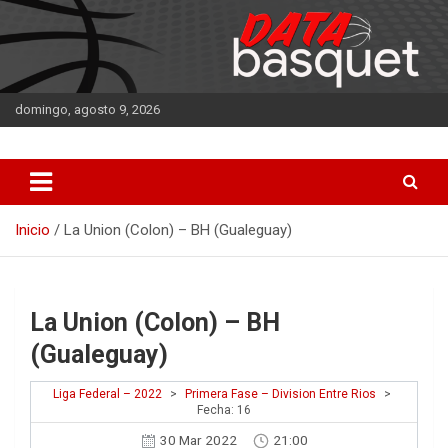
Saltar
al
contenido
domingo, agosto 9, 2026
DATA Basquet
DATA Basquet
Inicio
La Union (Colon) – BH (Gualeguay)
La Union (Colon) – BH
(Gualeguay)
Liga Federal – 2022
>
Primera Fase – Division Entre Rios
>
Fecha: 16
30 Mar 2022
21:00