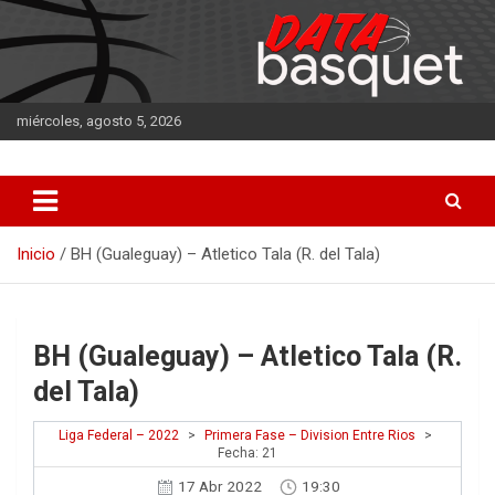
Saltar
al
contenido
miércoles, agosto 5, 2026
DATA Basquet
DATA Basquet
Inicio
BH (Gualeguay) – Atletico Tala (R. del Tala)
BH (Gualeguay) – Atletico Tala (R.
del Tala)
Liga Federal – 2022
>
Primera Fase – Division Entre Rios
>
Fecha: 21
17 Abr 2022
19:30