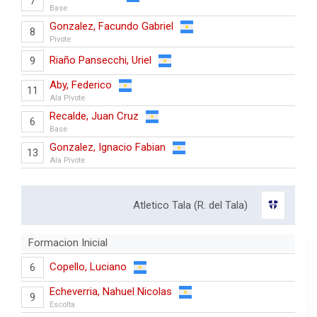
7
Base
Gonzalez, Facundo Gabriel
8
Pivote
Riaño Pansecchi, Uriel
9
Aby, Federico
11
Ala Pivote
Recalde, Juan Cruz
6
Base
Gonzalez, Ignacio Fabian
13
Ala Pivote
Atletico Tala (R. del Tala)
Formacion Inicial
Copello, Luciano
6
Echeverria, Nahuel Nicolas
9
Escolta