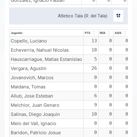
Gonzalez, Ignacio Fabian
0
0
0
Atletico Tala (R. del Tala)
Jugador
PTS
REB
ASIS
Jugador
PTS
REB
ASIS
Copello, Luciano
13
0
0
Echeverria, Nahuel Nicolas
18
0
0
Hauscarriague, Matias Estanislao
5
0
0
Vergara, Agustin
26
0
0
Jovanovich, Marcos
0
0
0
Maidana, Tomas
0
0
0
Allub, Jose Esteban
6
0
0
Melchior, Juan Genaro
9
0
0
Salinas, Diego Joaquin
10
0
0
Melo del Vall, Ignacio
0
0
0
Baridon, Patricio Josue
0
0
0