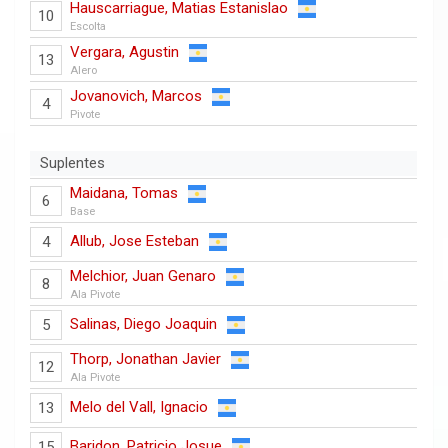
Hauscarriague, Matias Estanislao
10
Escolta
Vergara, Agustin
13
Alero
Jovanovich, Marcos
4
Pivote
Suplentes
Maidana, Tomas
6
Base
Allub, Jose Esteban
4
Melchior, Juan Genaro
8
Ala Pivote
Salinas, Diego Joaquin
5
Thorp, Jonathan Javier
12
Ala Pivote
Melo del Vall, Ignacio
13
Baridon, Patricio Josue
15