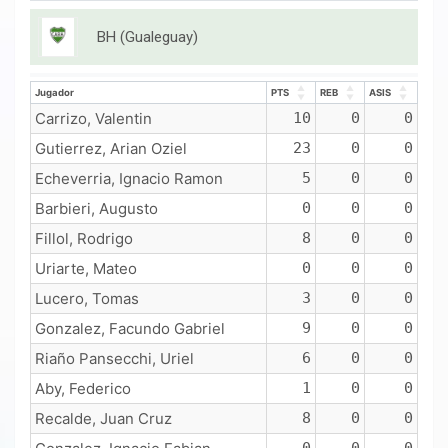
BH (Gualeguay)
Jugador
PTS
REB
ASIS
Jugador
PTS
REB
ASIS
Carrizo, Valentin
10
0
0
Gutierrez, Arian Oziel
23
0
0
Echeverria, Ignacio Ramon
5
0
0
Barbieri, Augusto
0
0
0
Fillol, Rodrigo
8
0
0
Uriarte, Mateo
0
0
0
Lucero, Tomas
3
0
0
Gonzalez, Facundo Gabriel
9
0
0
Riaño Pansecchi, Uriel
6
0
0
Aby, Federico
1
0
0
Recalde, Juan Cruz
8
0
0