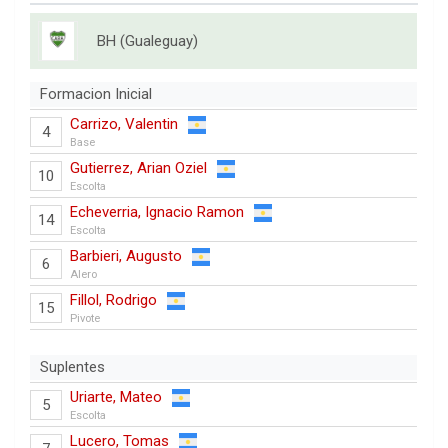
BH (Gualeguay)
Formacion Inicial
Carrizo, Valentin
4
Base
Gutierrez, Arian Oziel
10
Escolta
Echeverria, Ignacio Ramon
14
Escolta
Barbieri, Augusto
6
Alero
Fillol, Rodrigo
15
Pivote
Suplentes
Uriarte, Mateo
5
Escolta
Lucero, Tomas