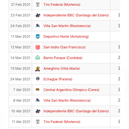
Fecha
VS
PTS
RE
3
21 Feb 2021
Tiro Federal (Morteros)
16
23 Feb 2021
Independiente BBC (Santiago del Estero)
13
24 Feb 2021
Villa San Martin (Resistencia)
7
11 Mar 2021
Deportivo Norte (Armstrong)
13
12 Mar 2021
San Isidro (San Francisco)
28
14 Mar 2021
Barrio Parque (Cordoba)
12
15 Mar 2021
Ameghino (Villa Maria)
22
24 Mar 2021
Echagüe (Parana)
12
7 Abr 2021
Central Argentino Olimpico (Ceres)
20
8 Abr 2021
Villa San Martin (Resistencia)
20
10 Abr 2021
Independiente BBC (Santiago del Estero)
13
11 Abr 2021
Tiro Federal (Morteros)
Fecha
VS
PTS