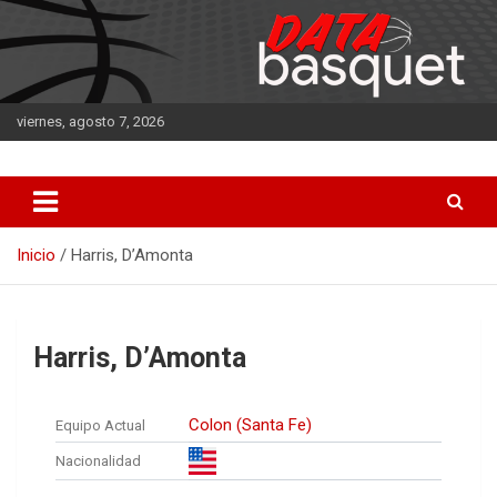
Saltar
al
contenido
viernes, agosto 7, 2026
DATA Basquet
DATA Basquet
Inicio
Harris, D’Amonta
Harris, D’Amonta
Colon (Santa Fe)
Equipo Actual
Nacionalidad