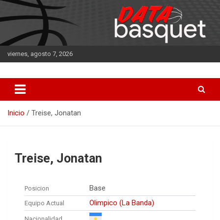
Saltar
al
contenido
viernes, agosto 7, 2026
DATA Basquet
DATA Basquet
Inicio
Treise, Jonatan
Treise, Jonatan
Base
Posicion
Olimpico (La Banda)
Equipo Actual
Nacionalidad