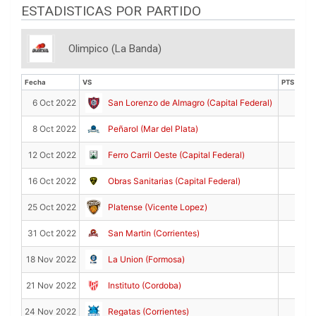
ESTADISTICAS POR PARTIDO
Olimpico (La Banda)
Fecha
VS
PTS
Fecha
VS
PTS
2
6 Oct 2022
San Lorenzo de Almagro (Capital Federal)
4
8 Oct 2022
Peñarol (Mar del Plata)
7
12 Oct 2022
Ferro Carril Oeste (Capital Federal)
5
16 Oct 2022
Obras Sanitarias (Capital Federal)
4
25 Oct 2022
Platense (Vicente Lopez)
2
31 Oct 2022
San Martin (Corrientes)
3
18 Nov 2022
La Union (Formosa)
6
21 Nov 2022
Instituto (Cordoba)
4
24 Nov 2022
Regatas (Corrientes)