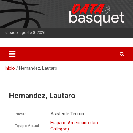
Saltar
al
contenido
sábado, agosto 8, 2026
DATA Basquet
DATA Basquet
Inicio
Hernandez, Lautaro
Hernandez, Lautaro
Asistente Tecnico
Puesto
Hispano Americano (Rio
Equipo Actual
Gallegos)