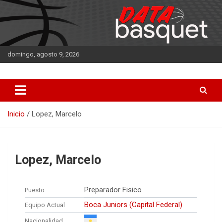
Saltar
al
contenido
domingo, agosto 9, 2026
DATA Basquet
DATA Basquet
Inicio
Lopez, Marcelo
Lopez, Marcelo
Preparador Fisico
Puesto
Boca Juniors (Capital Federal)
Equipo Actual
Nacionalidad