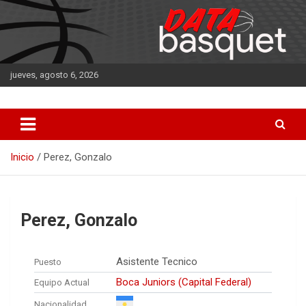
Saltar
al
contenido
jueves, agosto 6, 2026
DATA Basquet
DATA Basquet
Inicio
Perez, Gonzalo
Perez, Gonzalo
Asistente Tecnico
Puesto
Boca Juniors (Capital Federal)
Equipo Actual
Nacionalidad